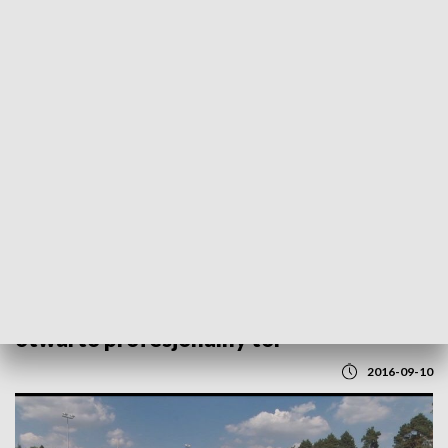
POWRÓT DO
LUBLIN
TVP REGIONY
Arena dla wrotkarzy. W Tomaszowie
otwarto profesjonalny tor
2016-09-10