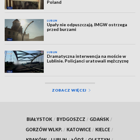
Poland
LUBLIN
Upały nie odpuszczają. IMGW ostrzega
przed burzami
LUBLIN
Dramatyczna interwencja na moście w
Lublinie. Policjanci uratowali mężczyznę
ZOBACZ WIĘCEJ
BIAŁYSTOK
/
BYDGOSZCZ
/
GDAŃSK
/
GORZÓW WLKP.
/
KATOWICE
/
KIELCE
/
KRAKÓW
/
LUBLIN
/
ŁÓDŹ
/
OLSZTYN
/