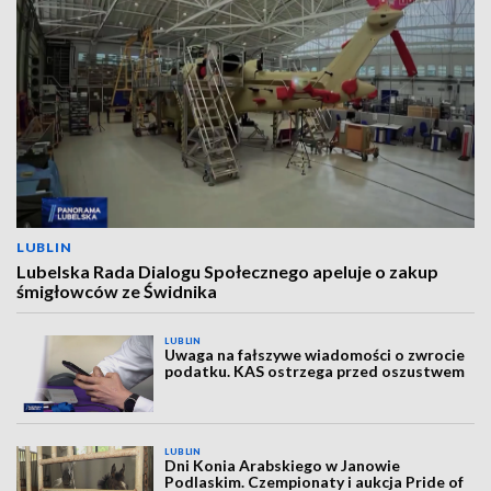
LUBLIN
Lubelska Rada Dialogu Społecznego apeluje o zakup
śmigłowców ze Świdnika
LUBLIN
Uwaga na fałszywe wiadomości o zwrocie
podatku. KAS ostrzega przed oszustwem
LUBLIN
Dni Konia Arabskiego w Janowie
Podlaskim. Czempionaty i aukcja Pride of