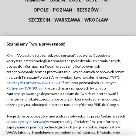
OPOLE
/
POZNAŃ
/
RZESZÓW
/
SZCZECIN
/
WARSZAWA
/
WROCŁAW
Szanujemy Twoją prywatność
Dołącz do nas:
Kliknij "Akceptuję i przechodzę do serwisu", aby wyrazić zgody na
korzystanie z technologii automatycznego śledzenia i zbierania danych,
TVP
dostęp do informacji na Twoim urządzeniu końcowym i ich
Abonament TVP
przechowywanie oraz na przetwarzanie Twoich danych osobowych przez
Regulamin TVP
nas, czyli Telewizję Polską S.A. w likwidacji (zwaną dalej również „TVP”),
Emisja w TVP
Polityka prywatności
Zaufanych Partnerów z IAB* (1201 firm)
oraz pozostałych
Zaufanych
Partnerów TVP (93 firm)
, w celach marketingowych (w tym do
Centrum informacji TVP
Moje zgody
zautomatyzowanego dopasowania reklam do Twoich zainteresowań i
mierzenia ich skuteczności) i pozostałych, które wskazujemy poniżej, a
Naziemna Telewizja Cyfrowa
Pomoc
także zgody na udostępnianie przez nas identyfikatora PPID do Google.
Sklep TVP
Biuro reklamy
Twoje dane osobowe zbierane podczas odwiedzania przez Ciebie naszych
Rada Programowa
Kontakt
poszczególnych serwisów
zwanych dalej „Portalem”, w tym informacje
zapisywane za pomocą technologii takich jak: pliki cookie, sygnalizatory
System NOS
WWW lub innych podobnych technologii umożliwiających świadczenie