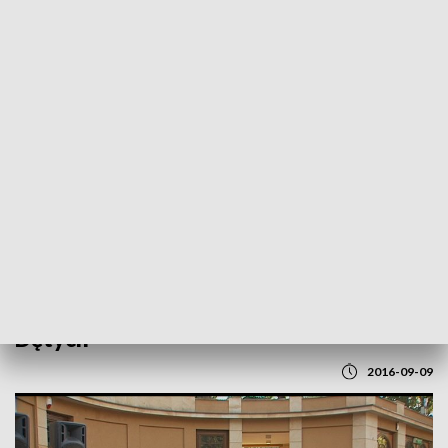
POWRÓT DO
LUBLIN
TVP REGIONY
Międzynarodowy Festiwal Orkiestr
Dętych
2016-09-09