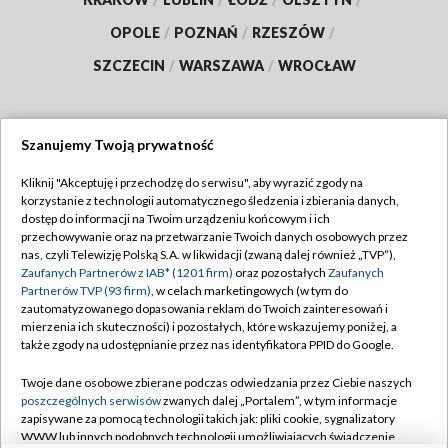
OPOLE
/
POZNAŃ
/
RZESZÓW
/
SZCZECIN
/
WARSZAWA
/
WROCŁAW
Szanujemy Twoją prywatność
Dołącz do nas:
Kliknij "Akceptuję i przechodzę do serwisu", aby wyrazić zgody na
korzystanie z technologii automatycznego śledzenia i zbierania danych,
TVP
dostęp do informacji na Twoim urządzeniu końcowym i ich
Abonament TVP
przechowywanie oraz na przetwarzanie Twoich danych osobowych przez
Regulamin TVP
nas, czyli Telewizję Polską S.A. w likwidacji (zwaną dalej również „TVP”),
Emisja w TVP
Polityka prywatności
Zaufanych Partnerów z IAB* (1201 firm)
oraz pozostałych
Zaufanych
Partnerów TVP (93 firm)
, w celach marketingowych (w tym do
Centrum informacji TVP
Moje zgody
zautomatyzowanego dopasowania reklam do Twoich zainteresowań i
mierzenia ich skuteczności) i pozostałych, które wskazujemy poniżej, a
Naziemna Telewizja Cyfrowa
Pomoc
także zgody na udostępnianie przez nas identyfikatora PPID do Google.
Sklep TVP
Biuro reklamy
Twoje dane osobowe zbierane podczas odwiedzania przez Ciebie naszych
Rada Programowa
Kontakt
poszczególnych serwisów
zwanych dalej „Portalem”, w tym informacje
zapisywane za pomocą technologii takich jak: pliki cookie, sygnalizatory
System NOS
WWW lub innych podobnych technologii umożliwiających świadczenie