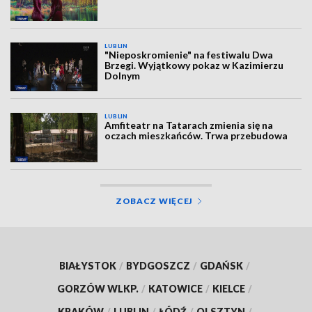
LUBLIN
"Nieposkromienie" na festiwalu Dwa
Brzegi. Wyjątkowy pokaz w Kazimierzu
Dolnym
LUBLIN
Amfiteatr na Tatarach zmienia się na
oczach mieszkańców. Trwa przebudowa
ZOBACZ WIĘCEJ
BIAŁYSTOK
/
BYDGOSZCZ
/
GDAŃSK
/
GORZÓW WLKP.
/
KATOWICE
/
KIELCE
/
KRAKÓW
/
LUBLIN
/
ŁÓDŹ
/
OLSZTYN
/