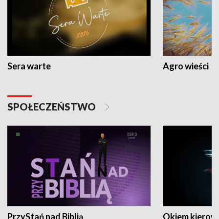
Sera warte
Agro wieści
SPOŁECZEŃSTWO
PrzyStań nad Biblią
Okiem kierow