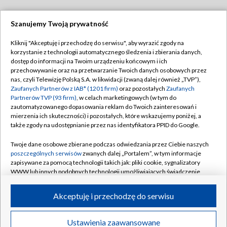
Szanujemy Twoją prywatność
Dołącz do nas:
Kliknij "Akceptuję i przechodzę do serwisu", aby wyrazić zgody na
korzystanie z technologii automatycznego śledzenia i zbierania danych,
TVP
dostęp do informacji na Twoim urządzeniu końcowym i ich
Abonament TVP
przechowywanie oraz na przetwarzanie Twoich danych osobowych przez
Regulamin TVP
nas, czyli Telewizję Polską S.A. w likwidacji (zwaną dalej również „TVP”),
Emisja w TVP
Polityka prywatności
Zaufanych Partnerów z IAB* (1201 firm)
oraz pozostałych
Zaufanych
Partnerów TVP (93 firm)
, w celach marketingowych (w tym do
Centrum informacji TVP
Moje zgody
zautomatyzowanego dopasowania reklam do Twoich zainteresowań i
mierzenia ich skuteczności) i pozostałych, które wskazujemy poniżej, a
Naziemna Telewizja Cyfrowa
Pomoc
także zgody na udostępnianie przez nas identyfikatora PPID do Google.
Sklep TVP
Biuro reklamy
Twoje dane osobowe zbierane podczas odwiedzania przez Ciebie naszych
Rada Programowa
Kontakt
poszczególnych serwisów
zwanych dalej „Portalem”, w tym informacje
zapisywane za pomocą technologii takich jak: pliki cookie, sygnalizatory
System NOS
WWW lub innych podobnych technologii umożliwiających świadczenie
dopasowanych i bezpiecznych usług, personalizację treści oraz reklam,
Informacje o nadawcy
Kanały
udostępnianie funkcji mediów społecznościowych oraz analizowanie
Akceptuję i przechodzę do serwisu
ruchu w Internecie.
Program dla prasy
©2026 Telewizja Polska S.A. w likwidacji
Biuro Reklamy
Twoje dane osobowe zbierane podczas odwiedzania przez Ciebie
Ustawienia zaawansowane