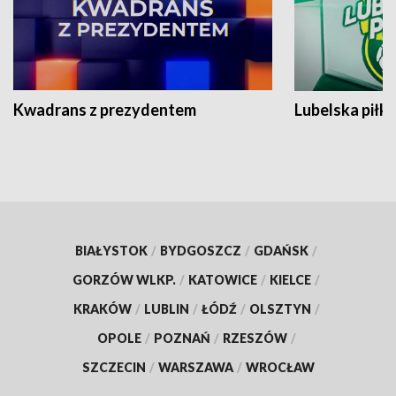
Kwadrans z prezydentem
Lubelska piłk
BIAŁYSTOK
/
BYDGOSZCZ
/
GDAŃSK
/
GORZÓW WLKP.
/
KATOWICE
/
KIELCE
/
KRAKÓW
/
LUBLIN
/
ŁÓDŹ
/
OLSZTYN
/
OPOLE
/
POZNAŃ
/
RZESZÓW
/
SZCZECIN
/
WARSZAWA
/
WROCŁAW