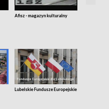
Afisz - magazyn kulturalny
Zobacz, co s
Lubelskie Fundusze Europejskie