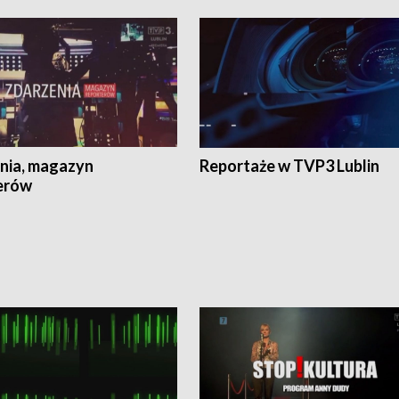
nia, magazyn
Reportaże w TVP3 Lublin
erów