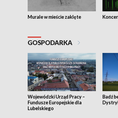
Murale w mieście zaklęte
Koncer
GOSPODARKA
Wojewódzki Urząd Pracy –
Badź b
Fundusze Europejskie dla
Dystry
Lubelskiego