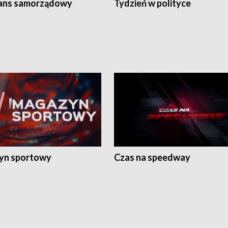
ans samorządowy
Tydzień w polityce
yn sportowy
Czas na speedway