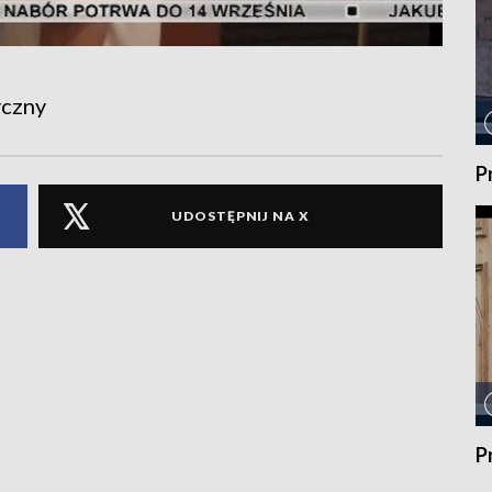
yczny
P
UDOSTĘPNIJ NA X
P