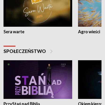
Sera warte
Agro wieści
SPOŁECZEŃSTWO
PrzyStań nad Biblią
Okiem kierow