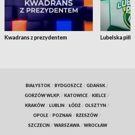
Kwadrans z prezydentem
Lubelska piłk
BIAŁYSTOK
/
BYDGOSZCZ
/
GDAŃSK
/
GORZÓW WLKP.
/
KATOWICE
/
KIELCE
/
KRAKÓW
/
LUBLIN
/
ŁÓDŹ
/
OLSZTYN
/
OPOLE
/
POZNAŃ
/
RZESZÓW
/
SZCZECIN
/
WARSZAWA
/
WROCŁAW