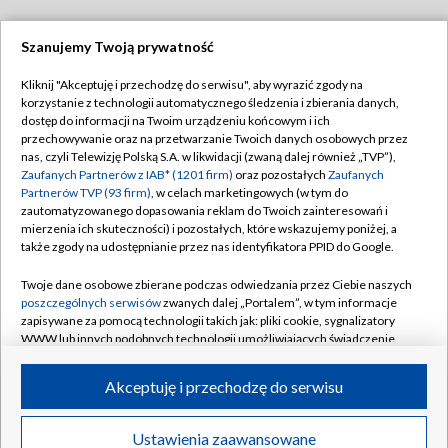
Szanujemy Twoją prywatność
Dołącz do nas:
Kliknij "Akceptuję i przechodzę do serwisu", aby wyrazić zgody na
korzystanie z technologii automatycznego śledzenia i zbierania danych,
TVP
dostęp do informacji na Twoim urządzeniu końcowym i ich
Abonament TVP
przechowywanie oraz na przetwarzanie Twoich danych osobowych przez
Regulamin TVP
nas, czyli Telewizję Polską S.A. w likwidacji (zwaną dalej również „TVP”),
Emisja w TVP
Polityka prywatności
Zaufanych Partnerów z IAB* (1201 firm)
oraz pozostałych
Zaufanych
Partnerów TVP (93 firm)
, w celach marketingowych (w tym do
Centrum informacji TVP
Moje zgody
zautomatyzowanego dopasowania reklam do Twoich zainteresowań i
mierzenia ich skuteczności) i pozostałych, które wskazujemy poniżej, a
Naziemna Telewizja Cyfrowa
Pomoc
także zgody na udostępnianie przez nas identyfikatora PPID do Google.
Sklep TVP
Biuro reklamy
Twoje dane osobowe zbierane podczas odwiedzania przez Ciebie naszych
Rada Programowa
Kontakt
poszczególnych serwisów
zwanych dalej „Portalem”, w tym informacje
zapisywane za pomocą technologii takich jak: pliki cookie, sygnalizatory
System NOS
WWW lub innych podobnych technologii umożliwiających świadczenie
dopasowanych i bezpiecznych usług, personalizację treści oraz reklam,
Informacje o nadawcy
Kanały
udostępnianie funkcji mediów społecznościowych oraz analizowanie
Akceptuję i przechodzę do serwisu
ruchu w Internecie.
Program dla prasy
©2026 Telewizja Polska S.A. w likwidacji
Biuro Reklamy
Twoje dane osobowe zbierane podczas odwiedzania przez Ciebie
Ustawienia zaawansowane