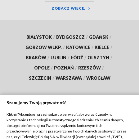
ZOBACZ WIĘCEJ
BIAŁYSTOK
/
BYDGOSZCZ
/
GDAŃSK
/
GORZÓW WLKP.
/
KATOWICE
/
KIELCE
/
KRAKÓW
/
LUBLIN
/
ŁÓDŹ
/
OLSZTYN
/
OPOLE
/
POZNAŃ
/
RZESZÓW
/
SZCZECIN
/
WARSZAWA
/
WROCŁAW
Szanujemy Twoją prywatność
Dołącz do nas:
Kliknij "Akceptuję i przechodzę do serwisu", aby wyrazić zgody na
korzystanie z technologii automatycznego śledzenia i zbierania danych,
TVP
dostęp do informacji na Twoim urządzeniu końcowym i ich
Abonament TVP
przechowywanie oraz na przetwarzanie Twoich danych osobowych przez
Regulamin TVP
nas, czyli Telewizję Polską S.A. w likwidacji (zwaną dalej również „TVP”),