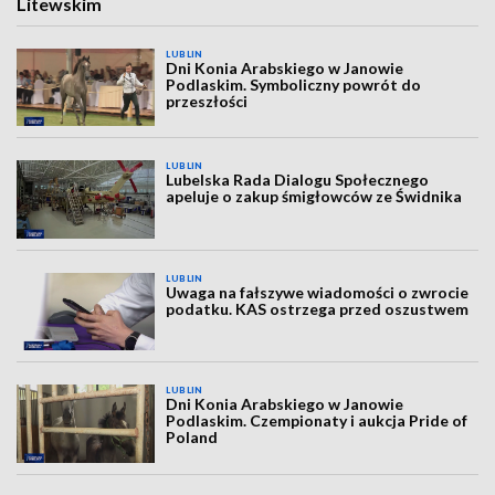
Litewskim
LUBLIN
Dni Konia Arabskiego w Janowie
Podlaskim. Symboliczny powrót do
przeszłości
LUBLIN
Lubelska Rada Dialogu Społecznego
apeluje o zakup śmigłowców ze Świdnika
LUBLIN
Uwaga na fałszywe wiadomości o zwrocie
podatku. KAS ostrzega przed oszustwem
LUBLIN
Dni Konia Arabskiego w Janowie
Podlaskim. Czempionaty i aukcja Pride of
Poland