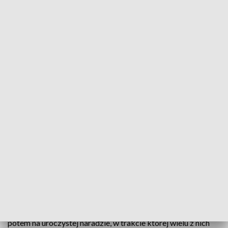
Dzień leśnika
Lubelscy leśnicy obchodzili dziś swoje święto.
Mówią, że mają powody do dumy i świętowania.
Lubelska Regionalna Dyrekcja Lasów Państwowych
jest jedną z najlepiej ocenianych pod względem
prowadzonej gospodarki, ale też pod względem
współpracy z innymi służbami.
W specjalnej oprawie świętowali leśnicy w Jakubowicach
Konińskich. Najpierw spotkali się na wspólnej modlitwie,
potem na uroczystej naradzie, w trakcie której wielu z nich