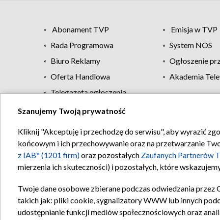
Abonament TVP
Emisja w TVP
Rada Programowa
System NOS
Biuro Reklamy
Ogłoszenie pr
Oferta Handlowa
Akademia Tele
Telegazeta ogłoszenia
Szanujemy Twoją prywatność
Regulamin TVP
Kliknij "Akceptuję i przechodzę do serwisu", aby wyrazić zg
końcowym i ich przechowywanie oraz na przetwarzanie Twoich
z IAB* (1201 firm)
oraz pozostałych
Zaufanych Partnerów T
mierzenia ich skuteczności) i pozostałych, które wskazujemy
Twoje dane osobowe zbierane podczas odwiedzania przez 
takich jak: pliki cookie, sygnalizatory WWW lub innych pod
udostępnianie funkcji mediów społecznościowych oraz anali