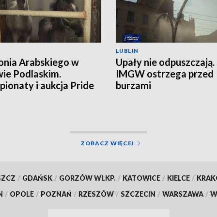
LUBLIN
onia Arabskiego w
Upały nie odpuszczają.
ie Podlaskim.
IMGW ostrzega przed
ionaty i aukcja Pride
burzami
land
ZOBACZ WIĘCEJ
SZCZ
/
GDAŃSK
/
GORZÓW WLKP.
/
KATOWICE
/
KIELCE
/
KRA
N
/
OPOLE
/
POZNAŃ
/
RZESZÓW
/
SZCZECIN
/
WARSZAWA
/
W