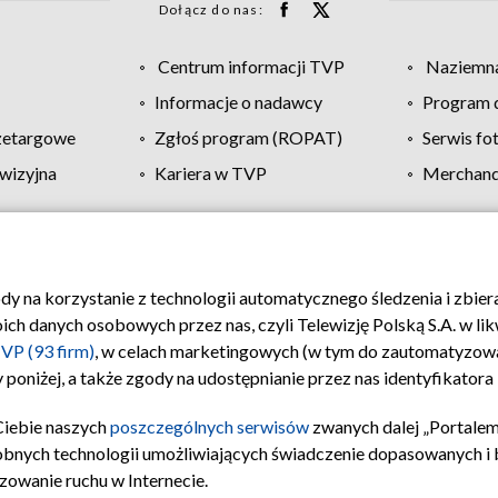
Dołącz do nas:
Centrum informacji TVP
Naziemna
Informacje o nadawcy
Program d
zetargowe
Zgłoś program (ROPAT)
Serwis fo
wizyjna
Kariera w TVP
Merchandi
Polityka prywatności
Moje zgody
Pomoc
Biuro re
ody na korzystanie z technologii automatycznego śledzenia i zbie
 danych osobowych przez nas, czyli Telewizję Polską S.A. w likw
VP (93 firm)
, w celach marketingowych (w tym do zautomatyzow
 poniżej, a także zgody na udostępnianie przez nas identyfikator
Ciebie naszych
poszczególnych serwisów
zwanych dalej „Portalem
obnych technologii umożliwiających świadczenie dopasowanych i be
zowanie ruchu w Internecie.