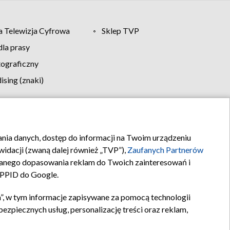
 Telewizja Cyfrowa
Sklep TVP
la prasy
tograficzny
sing (znaki)
klamy
Kontakt
rania danych, dostęp do informacji na Twoim urządzeniu
idacji (zwaną dalej również „TVP”),
Zaufanych Partnerów
anego dopasowania reklam do Twoich zainteresowań i
a PPID do Google.
”, w tym informacje zapisywane za pomocą technologii
zpiecznych usług, personalizację treści oraz reklam,