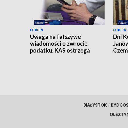
LUBLIN
LUBLIN
Uwaga na fałszywe
Dni K
wiadomości o zwrocie
Janow
podatku. KAS ostrzega
Czemp
przed oszustwem
of Po
BIAŁYSTOK
/
BYDGO
OLSZTY