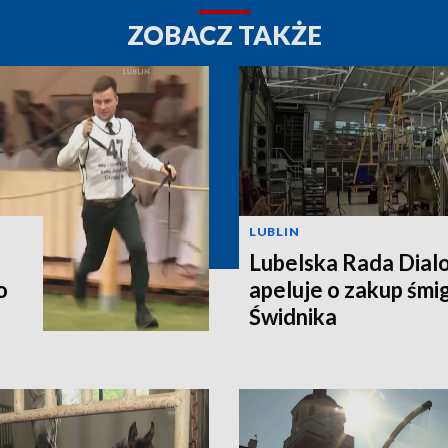
ZOBACZ TAKŻE
LUBLIN
Lubelska Rada Dial
o
apeluje o zakup śm
Świdnika