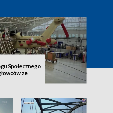
ogu Społecznego
igłowców ze