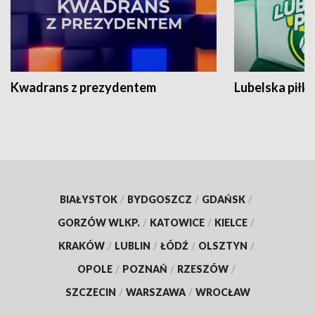
Kwadrans z prezydentem
Lubelska piłk
BIAŁYSTOK
/
BYDGOSZCZ
/
GDAŃSK
/
GORZÓW WLKP.
/
KATOWICE
/
KIELCE
/
KRAKÓW
/
LUBLIN
/
ŁÓDŹ
/
OLSZTYN
/
OPOLE
/
POZNAŃ
/
RZESZÓW
/
SZCZECIN
/
WARSZAWA
/
WROCŁAW