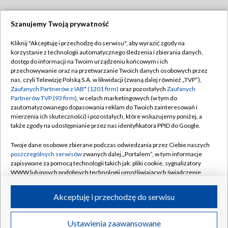
Szanujemy Twoją prywatność
Dołącz do nas:
Kliknij "Akceptuję i przechodzę do serwisu", aby wyrazić zgody na
korzystanie z technologii automatycznego śledzenia i zbierania danych,
TVP
dostęp do informacji na Twoim urządzeniu końcowym i ich
Abonament TVP
przechowywanie oraz na przetwarzanie Twoich danych osobowych przez
Regulamin TVP
nas, czyli Telewizję Polską S.A. w likwidacji (zwaną dalej również „TVP”),
Emisja w TVP
Polityka prywatności
Zaufanych Partnerów z IAB* (1201 firm)
oraz pozostałych
Zaufanych
Partnerów TVP (93 firm)
, w celach marketingowych (w tym do
Centrum informacji TVP
Moje zgody
zautomatyzowanego dopasowania reklam do Twoich zainteresowań i
mierzenia ich skuteczności) i pozostałych, które wskazujemy poniżej, a
Naziemna Telewizja Cyfrowa
Pomoc
także zgody na udostępnianie przez nas identyfikatora PPID do Google.
Sklep TVP
Biuro reklamy
Twoje dane osobowe zbierane podczas odwiedzania przez Ciebie naszych
Rada Programowa
Kontakt
poszczególnych serwisów
zwanych dalej „Portalem”, w tym informacje
zapisywane za pomocą technologii takich jak: pliki cookie, sygnalizatory
System NOS
WWW lub innych podobnych technologii umożliwiających świadczenie
dopasowanych i bezpiecznych usług, personalizację treści oraz reklam,
Informacje o nadawcy
Kanały
udostępnianie funkcji mediów społecznościowych oraz analizowanie
Akceptuję i przechodzę do serwisu
ruchu w Internecie.
Program dla prasy
©2026 Telewizja Polska S.A. w likwidacji
Biuro Reklamy
Twoje dane osobowe zbierane podczas odwiedzania przez Ciebie
Ustawienia zaawansowane