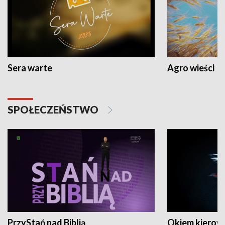
Sera warte
Agro wieści
SPOŁECZEŃSTWO
PrzyStań nad Biblią
Okiem kierow