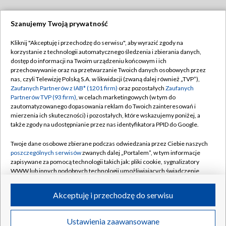
Szanujemy Twoją prywatność
Dołącz do nas:
Kliknij "Akceptuję i przechodzę do serwisu", aby wyrazić zgody na
korzystanie z technologii automatycznego śledzenia i zbierania danych,
TVP
dostęp do informacji na Twoim urządzeniu końcowym i ich
Abonament TVP
przechowywanie oraz na przetwarzanie Twoich danych osobowych przez
Regulamin TVP
nas, czyli Telewizję Polską S.A. w likwidacji (zwaną dalej również „TVP”),
Emisja w TVP
Polityka prywatności
Zaufanych Partnerów z IAB* (1201 firm)
oraz pozostałych
Zaufanych
Partnerów TVP (93 firm)
, w celach marketingowych (w tym do
Centrum informacji TVP
Moje zgody
zautomatyzowanego dopasowania reklam do Twoich zainteresowań i
mierzenia ich skuteczności) i pozostałych, które wskazujemy poniżej, a
Naziemna Telewizja Cyfrowa
Pomoc
także zgody na udostępnianie przez nas identyfikatora PPID do Google.
Sklep TVP
Biuro reklamy
Twoje dane osobowe zbierane podczas odwiedzania przez Ciebie naszych
Rada Programowa
Kontakt
poszczególnych serwisów
zwanych dalej „Portalem”, w tym informacje
zapisywane za pomocą technologii takich jak: pliki cookie, sygnalizatory
System NOS
WWW lub innych podobnych technologii umożliwiających świadczenie
dopasowanych i bezpiecznych usług, personalizację treści oraz reklam,
Informacje o nadawcy
Kanały
udostępnianie funkcji mediów społecznościowych oraz analizowanie
Akceptuję i przechodzę do serwisu
ruchu w Internecie.
Program dla prasy
©2026 Telewizja Polska S.A. w likwidacji
Biuro Reklamy
Twoje dane osobowe zbierane podczas odwiedzania przez Ciebie
Ustawienia zaawansowane