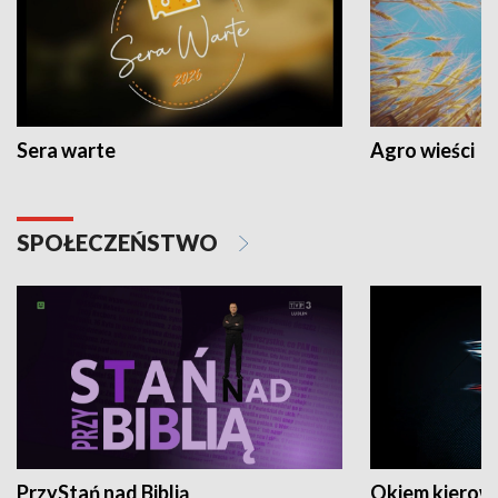
Sera warte
Agro wieści
SPOŁECZEŃSTWO
PrzyStań nad Biblią
Okiem kierow