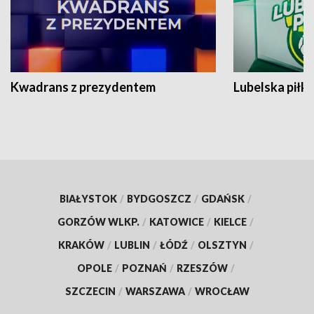
Kwadrans z prezydentem
Lubelska piłk
BIAŁYSTOK
/
BYDGOSZCZ
/
GDAŃSK
/
GORZÓW WLKP.
/
KATOWICE
/
KIELCE
/
KRAKÓW
/
LUBLIN
/
ŁÓDŹ
/
OLSZTYN
/
OPOLE
/
POZNAŃ
/
RZESZÓW
/
SZCZECIN
/
WARSZAWA
/
WROCŁAW