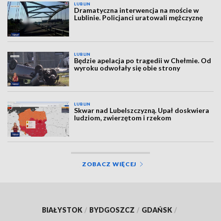
LUBLIN
Dramatyczna interwencja na moście w
Lublinie. Policjanci uratowali mężczyznę
LUBLIN
Będzie apelacja po tragedii w Chełmie. Od
wyroku odwołały się obie strony
LUBLIN
Skwar nad Lubelszczyzną. Upał doskwiera
ludziom, zwierzętom i rzekom
ZOBACZ WIĘCEJ
BIAŁYSTOK
/
BYDGOSZCZ
/
GDAŃSK
/