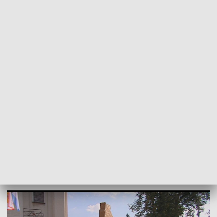
POWRÓT DO
LUBLIN
TVP REGIONY
Dziękują za plony. Uroczystości
odpustowo-dożynkowe
2016-09-08