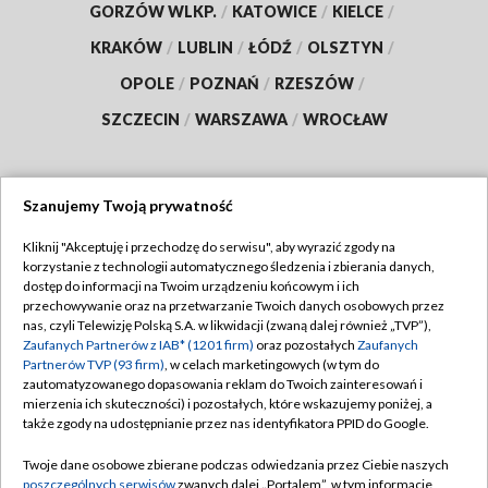
GORZÓW WLKP.
/
KATOWICE
/
KIELCE
/
KRAKÓW
/
LUBLIN
/
ŁÓDŹ
/
OLSZTYN
/
OPOLE
/
POZNAŃ
/
RZESZÓW
/
SZCZECIN
/
WARSZAWA
/
WROCŁAW
Szanujemy Twoją prywatność
Dołącz do nas:
Kliknij "Akceptuję i przechodzę do serwisu", aby wyrazić zgody na
korzystanie z technologii automatycznego śledzenia i zbierania danych,
TVP
dostęp do informacji na Twoim urządzeniu końcowym i ich
Abonament TVP
przechowywanie oraz na przetwarzanie Twoich danych osobowych przez
Regulamin TVP
nas, czyli Telewizję Polską S.A. w likwidacji (zwaną dalej również „TVP”),
Emisja w TVP
Polityka prywatności
Zaufanych Partnerów z IAB* (1201 firm)
oraz pozostałych
Zaufanych
Partnerów TVP (93 firm)
, w celach marketingowych (w tym do
Centrum informacji TVP
Moje zgody
zautomatyzowanego dopasowania reklam do Twoich zainteresowań i
mierzenia ich skuteczności) i pozostałych, które wskazujemy poniżej, a
Naziemna Telewizja Cyfrowa
Pomoc
także zgody na udostępnianie przez nas identyfikatora PPID do Google.
Sklep TVP
Biuro reklamy
Twoje dane osobowe zbierane podczas odwiedzania przez Ciebie naszych
Rada Programowa
Kontakt
poszczególnych serwisów
zwanych dalej „Portalem”, w tym informacje