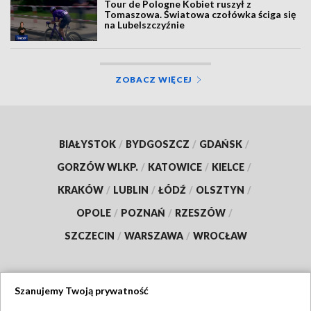
Tour de Pologne Kobiet ruszył z
Tomaszowa. Światowa czołówka ściga się
na Lubelszczyźnie
ZOBACZ WIĘCEJ
BIAŁYSTOK
/
BYDGOSZCZ
/
GDAŃSK
/
GORZÓW WLKP.
/
KATOWICE
/
KIELCE
/
KRAKÓW
/
LUBLIN
/
ŁÓDŹ
/
OLSZTYN
/
OPOLE
/
POZNAŃ
/
RZESZÓW
/
SZCZECIN
/
WARSZAWA
/
WROCŁAW
Szanujemy Twoją prywatność
Dołącz do nas: