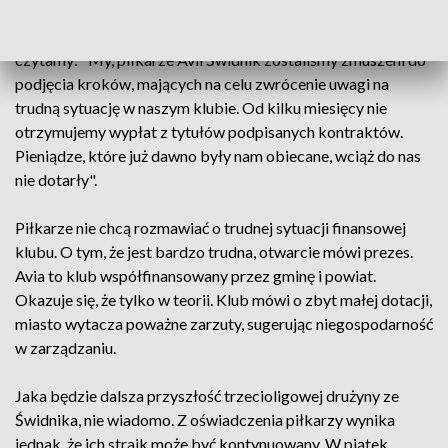
W oświadczeniu przesłanym do mediów przez piłkarzy Avii
czytamy: "My, piłkarze Avii Świdnik zostaliśmy zmuszeni do
podjęcia kroków, mających na celu zwrócenie uwagi na
trudną sytuację w naszym klubie. Od kilku miesięcy nie
otrzymujemy wypłat z tytułów podpisanych kontraktów.
Pieniądze, które już dawno były nam obiecane, wciąż do nas
nie dotarły".
Piłkarze nie chcą rozmawiać o trudnej sytuacji finansowej
klubu. O tym, że jest bardzo trudna, otwarcie mówi prezes.
Avia to klub współfinansowany przez gminę i powiat.
Okazuje się, że tylko w teorii. Klub mówi o zbyt małej dotacji,
miasto wytacza poważne zarzuty, sugerując niegospodarność
w zarządzaniu.
Jaka będzie dalsza przyszłość trzecioligowej drużyny ze
Świdnika, nie wiadomo. Z oświadczenia piłkarzy wynika
jednak, że ich strajk może być kontynuowany. W piątek