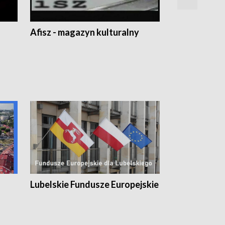
Afisz - magazyn kulturalny
Zobacz, co s
Lubelskie Fundusze Europejskie