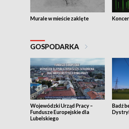
Murale w mieście zaklęte
Koncer
GOSPODARKA
Wojewódzki Urząd Pracy –
Badź b
Fundusze Europejskie dla
Dystry
Lubelskiego