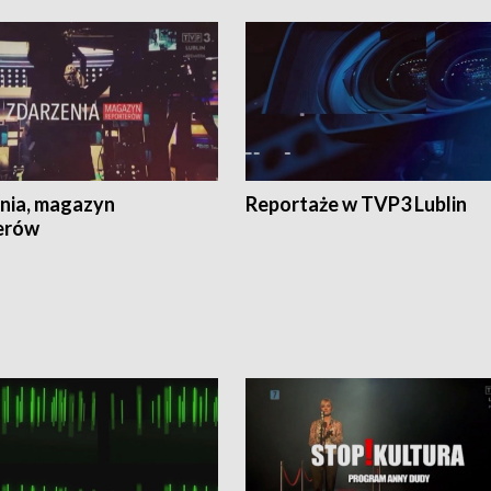
nia, magazyn
Reportaże w TVP3 Lublin
erów