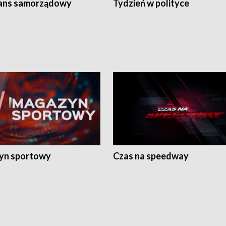
ans samorządowy
Tydzień w polityce
yn sportowy
Czas na speedway