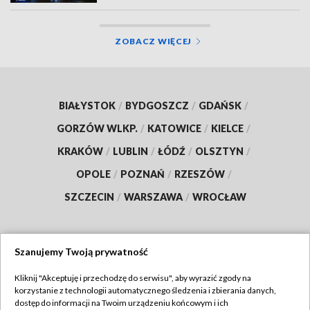
ZOBACZ WIĘCEJ
BIAŁYSTOK
/
BYDGOSZCZ
/
GDAŃSK
/
GORZÓW WLKP.
/
KATOWICE
/
KIELCE
/
KRAKÓW
/
LUBLIN
/
ŁÓDŹ
/
OLSZTYN
/
OPOLE
/
POZNAŃ
/
RZESZÓW
/
SZCZECIN
/
WARSZAWA
/
WROCŁAW
Szanujemy Twoją prywatność
Dołącz do nas:
Kliknij "Akceptuję i przechodzę do serwisu", aby wyrazić zgody na
korzystanie z technologii automatycznego śledzenia i zbierania danych,
TVP
dostęp do informacji na Twoim urządzeniu końcowym i ich