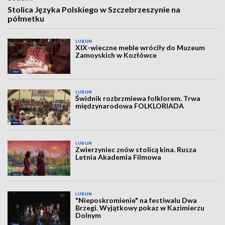
Stolica Języka Polskiego w Szczebrzeszynie na
półmetku
LUBLIN
XIX-wieczne meble wróciły do Muzeum
Zamoyskich w Kozłówce
LUBLIN
Świdnik rozbrzmiewa folklorem. Trwa
międzynarodowa FOLKLORIADA
LUBLIN
Zwierzyniec znów stolicą kina. Rusza
Letnia Akademia Filmowa
LUBLIN
"Nieposkromienie" na festiwalu Dwa
Brzegi. Wyjątkowy pokaz w Kazimierzu
Dolnym