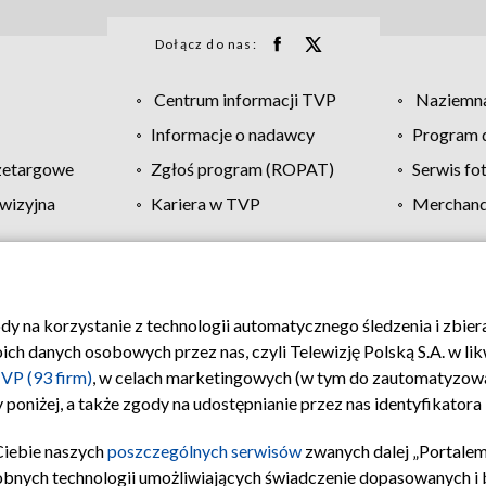
Dołącz do nas:
Centrum informacji TVP
Naziemna
Informacje o nadawcy
Program d
zetargowe
Zgłoś program (ROPAT)
Serwis fo
wizyjna
Kariera w TVP
Merchandi
Polityka prywatności
Moje zgody
Pomoc
Biuro re
ody na korzystanie z technologii automatycznego śledzenia i zbie
 danych osobowych przez nas, czyli Telewizję Polską S.A. w likw
VP (93 firm)
, w celach marketingowych (w tym do zautomatyzow
 poniżej, a także zgody na udostępnianie przez nas identyfikator
Ciebie naszych
poszczególnych serwisów
zwanych dalej „Portalem
obnych technologii umożliwiających świadczenie dopasowanych i be