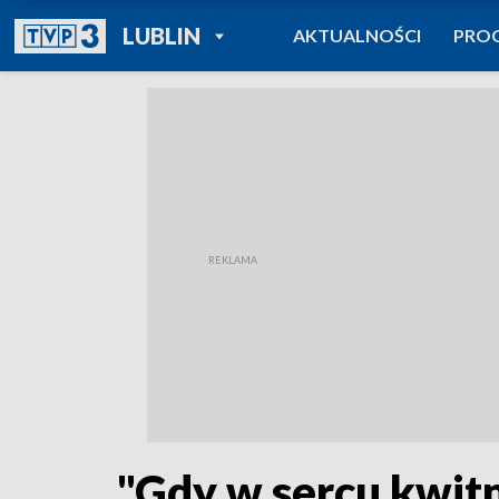
POWRÓT DO
LUBLIN
AKTUALNOŚCI
PRO
TVP REGIONY
"Gdy w sercu kwitn