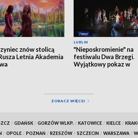
LUBLIN
zyniec znów stolicą
"Nieposkromienie" na
 Rusza Letnia Akademia
festiwalu Dwa Brzegi.
owa
Wyjątkowy pokaz w
Kazimierzu Dolnym
ZOBACZ WIĘCEJ
SZCZ
/
GDAŃSK
/
GORZÓW WLKP.
/
KATOWICE
/
KIELCE
/
KRA
N
/
OPOLE
/
POZNAŃ
/
RZESZÓW
/
SZCZECIN
/
WARSZAWA
/
W