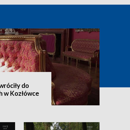
wróciły do
h w Kozłówce