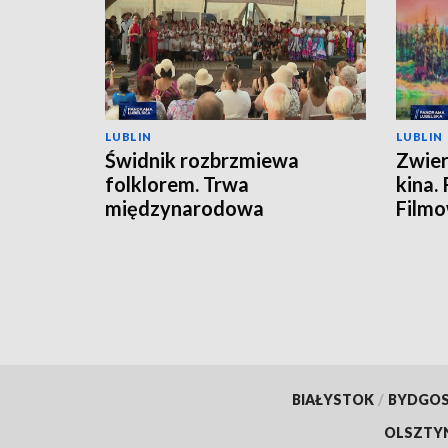
LUBLIN
LUBLIN
Świdnik rozbrzmiewa
Zwier
folklorem. Trwa
kina.
międzynarodowa
Film
FOLKLORIADA
BIAŁYSTOK
/
BYDGO
OLSZTY