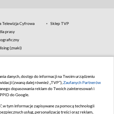
 Telewizja Cyfrowa
Sklep TVP
la prasy
tograficzny
sing (znaki)
klamy
Kontakt
rania danych, dostęp do informacji na Twoim urządzeniu
idacji (zwaną dalej również „TVP”),
Zaufanych Partnerów
anego dopasowania reklam do Twoich zainteresowań i
a PPID do Google.
”, w tym informacje zapisywane za pomocą technologii
zpiecznych usług, personalizację treści oraz reklam,