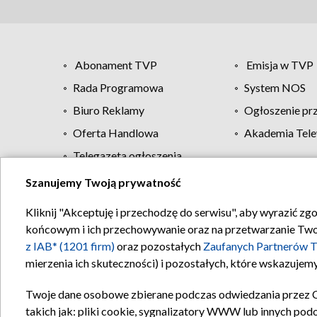
Abonament TVP
Emisja w TVP
Rada Programowa
System NOS
Biuro Reklamy
Ogłoszenie pr
Oferta Handlowa
Akademia Tele
Telegazeta ogłoszenia
Szanujemy Twoją prywatność
Regulamin TVP
Kliknij "Akceptuję i przechodzę do serwisu", aby wyrazić zg
końcowym i ich przechowywanie oraz na przetwarzanie Twoich
z IAB* (1201 firm)
oraz pozostałych
Zaufanych Partnerów T
mierzenia ich skuteczności) i pozostałych, które wskazujemy
Twoje dane osobowe zbierane podczas odwiedzania przez 
takich jak: pliki cookie, sygnalizatory WWW lub innych pod