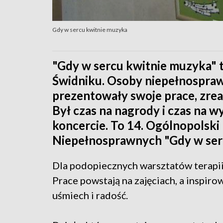
Gdy w sercu kwitnie muzyka
"Gdy w sercu kwitnie muzyka" to
Świdniku. Osoby niepełnospra
prezentowały swoje prace, zre
Był czas na nagrody i czas na w
koncercie. To 14. Ogólnopolsk
Niepełnosprawnych "Gdy w ser
Dla podopiecznych warsztatów terapii
Prace powstają na zajęciach, a inspiro
uśmiech i radość.