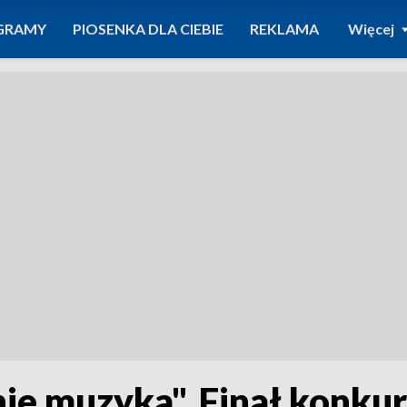
GRAMY
PIOSENKA DLA CIEBIE
REKLAMA
Więcej
ie muzyka". Finał konku