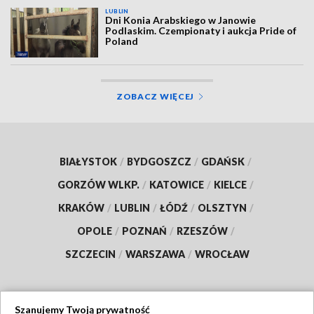
LUBLIN
Dni Konia Arabskiego w Janowie
Podlaskim. Czempionaty i aukcja Pride of
Poland
ZOBACZ WIĘCEJ
BIAŁYSTOK
/
BYDGOSZCZ
/
GDAŃSK
/
GORZÓW WLKP.
/
KATOWICE
/
KIELCE
/
KRAKÓW
/
LUBLIN
/
ŁÓDŹ
/
OLSZTYN
/
OPOLE
/
POZNAŃ
/
RZESZÓW
/
SZCZECIN
/
WARSZAWA
/
WROCŁAW
Szanujemy Twoją prywatność