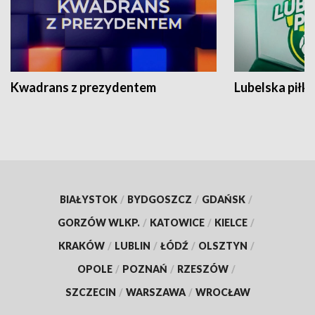
Kwadrans z prezydentem
Lubelska piłk
BIAŁYSTOK
/
BYDGOSZCZ
/
GDAŃSK
/
GORZÓW WLKP.
/
KATOWICE
/
KIELCE
/
KRAKÓW
/
LUBLIN
/
ŁÓDŹ
/
OLSZTYN
/
OPOLE
/
POZNAŃ
/
RZESZÓW
/
SZCZECIN
/
WARSZAWA
/
WROCŁAW