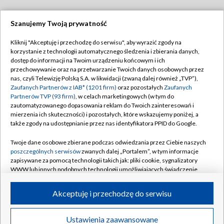
Szanujemy Twoją prywatność
Dołącz do nas:
Kliknij "Akceptuję i przechodzę do serwisu", aby wyrazić zgody na
korzystanie z technologii automatycznego śledzenia i zbierania danych,
TVP
dostęp do informacji na Twoim urządzeniu końcowym i ich
Abonament TVP
przechowywanie oraz na przetwarzanie Twoich danych osobowych przez
Regulamin TVP
nas, czyli Telewizję Polską S.A. w likwidacji (zwaną dalej również „TVP”),
Emisja w TVP
Polityka prywatności
Zaufanych Partnerów z IAB* (1201 firm)
oraz pozostałych
Zaufanych
Partnerów TVP (93 firm)
, w celach marketingowych (w tym do
Centrum informacji TVP
Moje zgody
zautomatyzowanego dopasowania reklam do Twoich zainteresowań i
mierzenia ich skuteczności) i pozostałych, które wskazujemy poniżej, a
Naziemna Telewizja Cyfrowa
Pomoc
także zgody na udostępnianie przez nas identyfikatora PPID do Google.
Sklep TVP
Biuro reklamy
Twoje dane osobowe zbierane podczas odwiedzania przez Ciebie naszych
Rada Programowa
Kontakt
poszczególnych serwisów
zwanych dalej „Portalem”, w tym informacje
zapisywane za pomocą technologii takich jak: pliki cookie, sygnalizatory
System NOS
WWW lub innych podobnych technologii umożliwiających świadczenie
dopasowanych i bezpiecznych usług, personalizację treści oraz reklam,
Informacje o nadawcy
Kanały
udostępnianie funkcji mediów społecznościowych oraz analizowanie
Akceptuję i przechodzę do serwisu
ruchu w Internecie.
Program dla prasy
©2026 Telewizja Polska S.A. w likwidacji
Biuro Reklamy
Twoje dane osobowe zbierane podczas odwiedzania przez Ciebie
Ustawienia zaawansowane