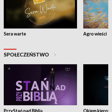
Sera warte
Agro wieści
SPOŁECZEŃSTWO
PrzyStań nad Biblią
Okiem kierow