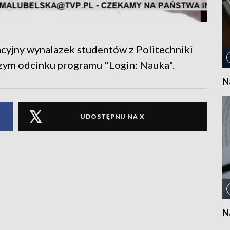
yjny wynalazek studentów z Politechniki
jszym odcinku programu "Login: Nauka".
N
UDOSTĘPNIJ NA X
N