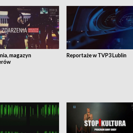
nia, magazyn
Reportaże w TVP3 Lublin
erów