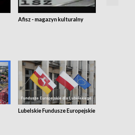
Afisz - magazyn kulturalny
Zobacz, co s
Lubelskie Fundusze Europejskie