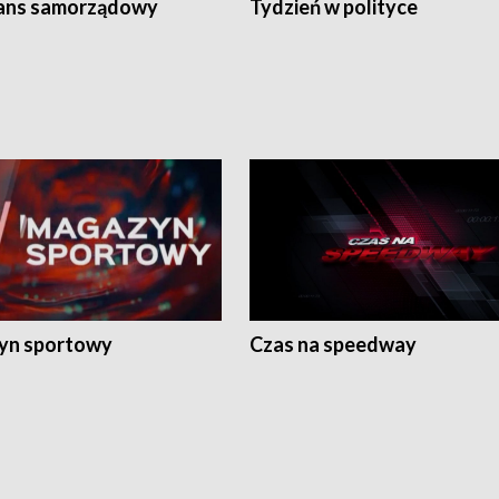
ans samorządowy
Tydzień w polityce
yn sportowy
Czas na speedway