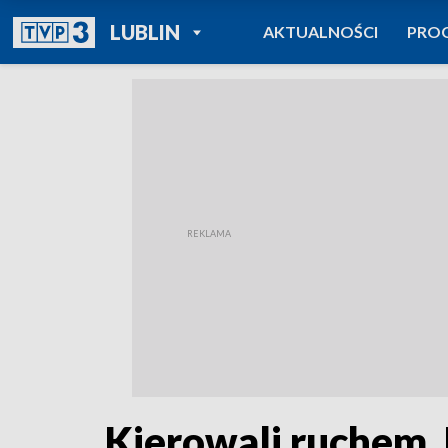
POWRÓT DO
LUBLIN
AKTUALNOŚCI
PRO
TVP REGIONY
Kierowali ruchem. 