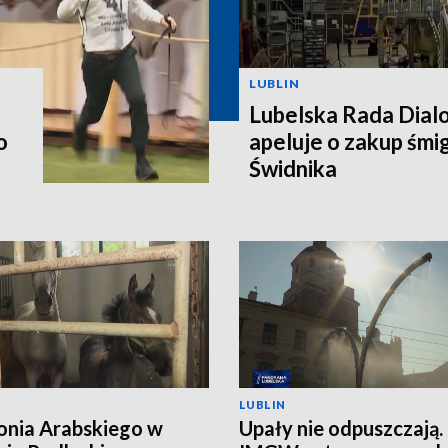
LUBLIN
Lubelska Rada Dial
o
apeluje o zakup śm
Świdnika
LUBLIN
onia Arabskiego w
Upały nie odpuszczają.