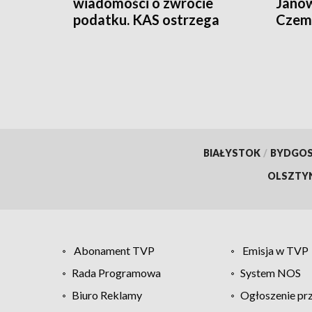
wiadomości o zwrocie
Janow
podatku. KAS ostrzega
Czemp
przed oszustwem
of Po
BIAŁYSTOK
/
BYDGO
OLSZTY
Abonament TVP
Emisja w TVP
Rada Programowa
System NOS
Biuro Reklamy
Ogłoszenie pr