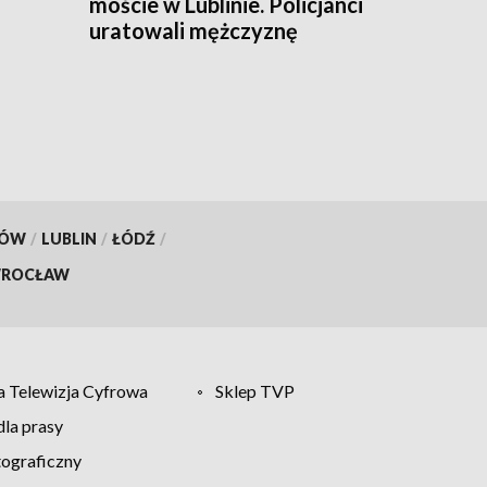
moście w Lublinie. Policjanci
uratowali mężczyznę
KÓW
/
LUBLIN
/
ŁÓDŹ
/
ROCŁAW
 Telewizja Cyfrowa
Sklep TVP
la prasy
tograficzny