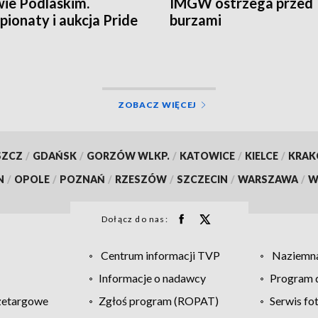
ie Podlaskim.
IMGW ostrzega przed
ionaty i aukcja Pride
burzami
land
ZOBACZ WIĘCEJ
SZCZ
/
GDAŃSK
/
GORZÓW WLKP.
/
KATOWICE
/
KIELCE
/
KRA
N
/
OPOLE
/
POZNAŃ
/
RZESZÓW
/
SZCZECIN
/
WARSZAWA
/
W
Dołącz do nas:
Centrum informacji TVP
Naziemna
Informacje o nadawcy
Program d
zetargowe
Zgłoś program (ROPAT)
Serwis fo