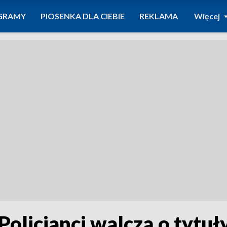
GRAMY
PIOSENKA DLA CIEBIE
REKLAMA
Więcej
Policjanci walczą o tytuł