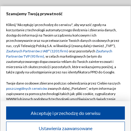
Szanujemy Twoją prywatność
Dołącz do nas:
Kliknij "Akceptuję i przechodzę do serwisu", aby wyrazić zgody na
korzystanie z technologii automatycznego śledzenia i zbierania danych,
TVP
dostęp do informacji na Twoim urządzeniu końcowym i ich
Abonament TVP
przechowywanie oraz na przetwarzanie Twoich danych osobowych przez
Regulamin TVP
nas, czyli Telewizję Polską S.A. w likwidacji (zwaną dalej również „TVP”),
Emisja w TVP
Polityka prywatności
Zaufanych Partnerów z IAB* (1201 firm)
oraz pozostałych
Zaufanych
Partnerów TVP (93 firm)
, w celach marketingowych (w tym do
Centrum informacji TVP
Moje zgody
zautomatyzowanego dopasowania reklam do Twoich zainteresowań i
mierzenia ich skuteczności) i pozostałych, które wskazujemy poniżej, a
Naziemna Telewizja Cyfrowa
Pomoc
także zgody na udostępnianie przez nas identyfikatora PPID do Google.
Sklep TVP
Biuro reklamy
Twoje dane osobowe zbierane podczas odwiedzania przez Ciebie naszych
Rada Programowa
Kontakt
poszczególnych serwisów
zwanych dalej „Portalem”, w tym informacje
zapisywane za pomocą technologii takich jak: pliki cookie, sygnalizatory
System NOS
WWW lub innych podobnych technologii umożliwiających świadczenie
dopasowanych i bezpiecznych usług, personalizację treści oraz reklam,
Informacje o nadawcy
Kanały
udostępnianie funkcji mediów społecznościowych oraz analizowanie
Akceptuję i przechodzę do serwisu
ruchu w Internecie.
Program dla prasy
©2026 Telewizja Polska S.A. w likwidacji
Biuro Reklamy
Twoje dane osobowe zbierane podczas odwiedzania przez Ciebie
Ustawienia zaawansowane