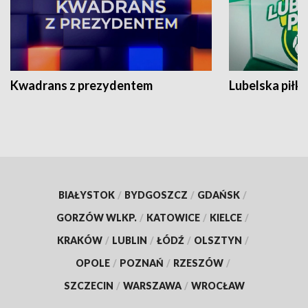
Kwadrans z prezydentem
Lubelska piłk
BIAŁYSTOK
/
BYDGOSZCZ
/
GDAŃSK
/
GORZÓW WLKP.
/
KATOWICE
/
KIELCE
/
KRAKÓW
/
LUBLIN
/
ŁÓDŹ
/
OLSZTYN
/
OPOLE
/
POZNAŃ
/
RZESZÓW
/
SZCZECIN
/
WARSZAWA
/
WROCŁAW