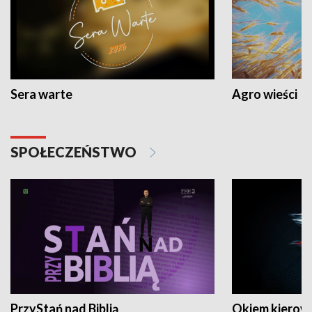
Sera warte
Agro wieści
SPOŁECZEŃSTWO
PrzyStań nad Biblią
Okiem kierow