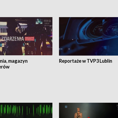
nia, magazyn
Reportaże w TVP3 Lublin
erów