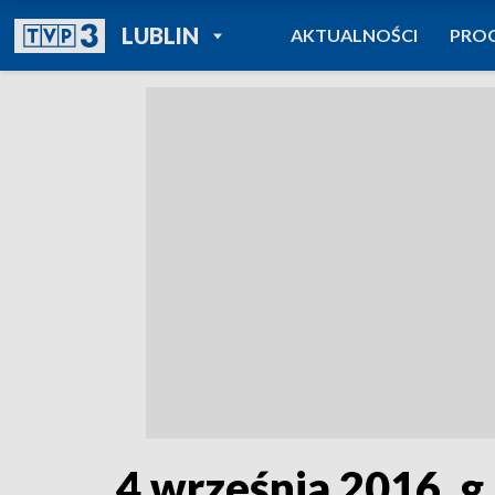
POWRÓT DO
LUBLIN
AKTUALNOŚCI
PRO
TVP REGIONY
4 września 2016, g.