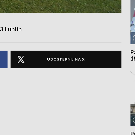
3 Lublin
P
1
UDOSTĘPNIJ NA X
P