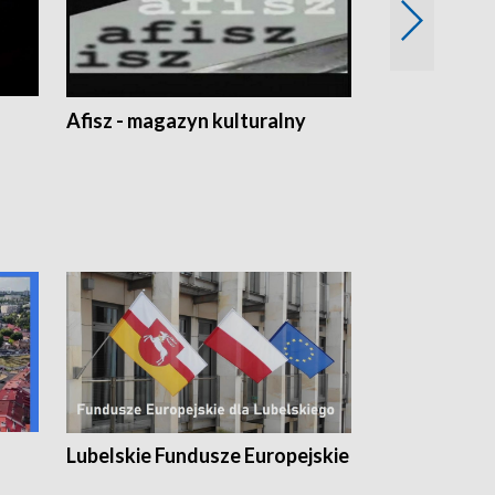
Afisz - magazyn kulturalny
Zobacz, co s
Lubelskie Fundusze Europejskie