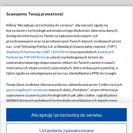
Szanujemy Twoją prywatność
Dołącz do nas:
Kliknij "Akceptuję i przechodzę do serwisu", aby wyrazić zgody na
korzystanie z technologii automatycznego śledzenia i zbierania danych,
TVP
dostęp do informacji na Twoim urządzeniu końcowym i ich
Abonament TVP
przechowywanie oraz na przetwarzanie Twoich danych osobowych przez
Regulamin TVP
nas, czyli Telewizję Polską S.A. w likwidacji (zwaną dalej również „TVP”),
Emisja w TVP
Polityka prywatności
Zaufanych Partnerów z IAB* (1201 firm)
oraz pozostałych
Zaufanych
Partnerów TVP (93 firm)
, w celach marketingowych (w tym do
Centrum informacji TVP
Moje zgody
zautomatyzowanego dopasowania reklam do Twoich zainteresowań i
mierzenia ich skuteczności) i pozostałych, które wskazujemy poniżej, a
Naziemna Telewizja Cyfrowa
Pomoc
także zgody na udostępnianie przez nas identyfikatora PPID do Google.
Sklep TVP
Biuro reklamy
Twoje dane osobowe zbierane podczas odwiedzania przez Ciebie naszych
Rada Programowa
Kontakt
poszczególnych serwisów
zwanych dalej „Portalem”, w tym informacje
zapisywane za pomocą technologii takich jak: pliki cookie, sygnalizatory
System NOS
WWW lub innych podobnych technologii umożliwiających świadczenie
dopasowanych i bezpiecznych usług, personalizację treści oraz reklam,
Informacje o nadawcy
Kanały
udostępnianie funkcji mediów społecznościowych oraz analizowanie
Akceptuję i przechodzę do serwisu
ruchu w Internecie.
Program dla prasy
©2026 Telewizja Polska S.A. w likwidacji
Biuro Reklamy
Twoje dane osobowe zbierane podczas odwiedzania przez Ciebie
Ustawienia zaawansowane