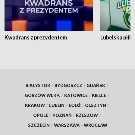
Kwadrans z prezydentem
Lubelska piłk
BIAŁYSTOK
/
BYDGOSZCZ
/
GDAŃSK
/
GORZÓW WLKP.
/
KATOWICE
/
KIELCE
/
KRAKÓW
/
LUBLIN
/
ŁÓDŹ
/
OLSZTYN
/
OPOLE
/
POZNAŃ
/
RZESZÓW
/
SZCZECIN
/
WARSZAWA
/
WROCŁAW