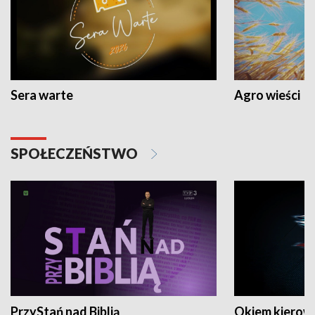
Sera warte
Agro wieści
SPOŁECZEŃSTWO
PrzyStań nad Biblią
Okiem kierow