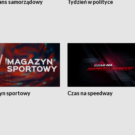
ans samorządowy
Tydzień w polityce
yn sportowy
Czas na speedway