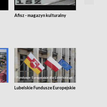
Afisz - magazyn kulturalny
Zobacz, co s
Lubelskie Fundusze Europejskie