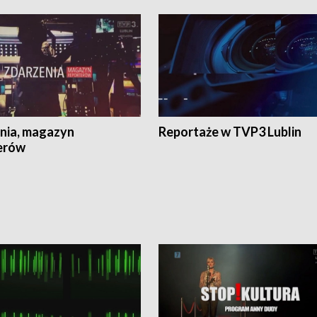
nia, magazyn
Reportaże w TVP3 Lublin
erów