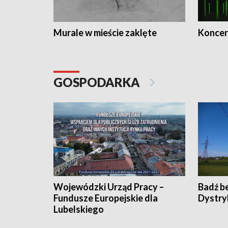
Murale w mieście zaklęte
Koncer
GOSPODARKA
Wojewódzki Urząd Pracy –
Badź b
Fundusze Europejskie dla
Dystry
Lubelskiego