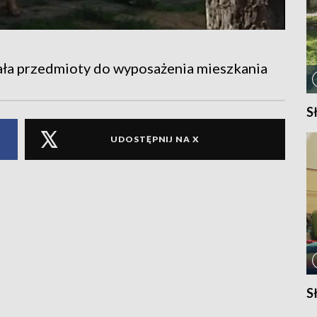
ała przedmioty do wyposażenia mieszkania
S
UDOSTĘPNIJ NA X
S