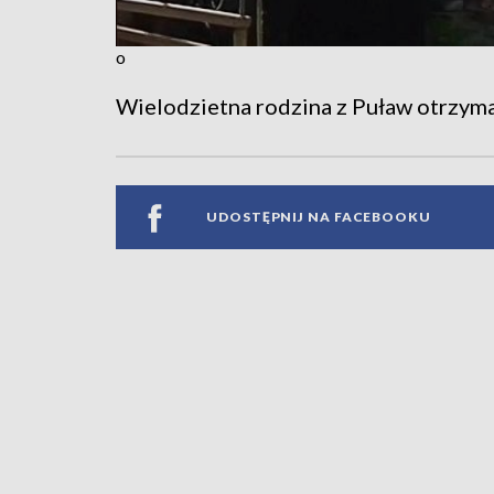
o
Wielodzietna rodzina z Puław otrzym
UDOSTĘPNIJ NA FACEBOOKU