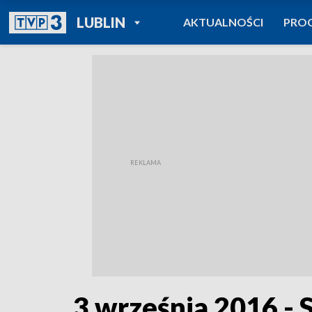
POWRÓT DO
LUBLIN
AKTUALNOŚCI
PRO
TVP REGIONY
3 września 2016 - 