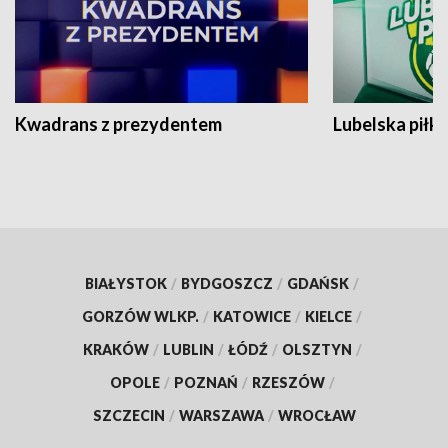
Kwadrans z prezydentem
Lubelska piłk
BIAŁYSTOK
/
BYDGOSZCZ
/
GDAŃSK
/
GORZÓW WLKP.
/
KATOWICE
/
KIELCE
/
KRAKÓW
/
LUBLIN
/
ŁÓDŹ
/
OLSZTYN
/
OPOLE
/
POZNAŃ
/
RZESZÓW
/
SZCZECIN
/
WARSZAWA
/
WROCŁAW