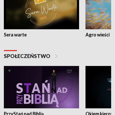
Sera warte
Agro wieści
SPOŁECZEŃSTWO
PrzyStań nad Biblią
Okiem kierow