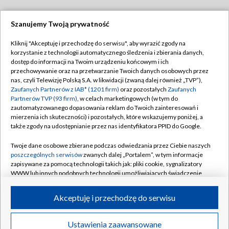
Szanujemy Twoją prywatność
Dołącz do nas:
Kliknij "Akceptuję i przechodzę do serwisu", aby wyrazić zgody na
korzystanie z technologii automatycznego śledzenia i zbierania danych,
TVP
dostęp do informacji na Twoim urządzeniu końcowym i ich
Abonament TVP
przechowywanie oraz na przetwarzanie Twoich danych osobowych przez
Regulamin TVP
nas, czyli Telewizję Polską S.A. w likwidacji (zwaną dalej również „TVP”),
Emisja w TVP
Polityka prywatności
Zaufanych Partnerów z IAB* (1201 firm)
oraz pozostałych
Zaufanych
Partnerów TVP (93 firm)
, w celach marketingowych (w tym do
Centrum informacji TVP
Moje zgody
zautomatyzowanego dopasowania reklam do Twoich zainteresowań i
mierzenia ich skuteczności) i pozostałych, które wskazujemy poniżej, a
Naziemna Telewizja Cyfrowa
Pomoc
także zgody na udostępnianie przez nas identyfikatora PPID do Google.
Sklep TVP
Biuro reklamy
Twoje dane osobowe zbierane podczas odwiedzania przez Ciebie naszych
Rada Programowa
Kontakt
poszczególnych serwisów
zwanych dalej „Portalem”, w tym informacje
zapisywane za pomocą technologii takich jak: pliki cookie, sygnalizatory
System NOS
WWW lub innych podobnych technologii umożliwiających świadczenie
dopasowanych i bezpiecznych usług, personalizację treści oraz reklam,
Informacje o nadawcy
Kanały
udostępnianie funkcji mediów społecznościowych oraz analizowanie
Akceptuję i przechodzę do serwisu
ruchu w Internecie.
Program dla prasy
©2026 Telewizja Polska S.A. w likwidacji
Biuro Reklamy
Twoje dane osobowe zbierane podczas odwiedzania przez Ciebie
Ustawienia zaawansowane