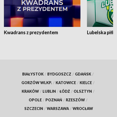
Kwadrans z prezydentem
Lubelska piłk
BIAŁYSTOK
/
BYDGOSZCZ
/
GDAŃSK
/
GORZÓW WLKP.
/
KATOWICE
/
KIELCE
/
KRAKÓW
/
LUBLIN
/
ŁÓDŹ
/
OLSZTYN
/
OPOLE
/
POZNAŃ
/
RZESZÓW
/
SZCZECIN
/
WARSZAWA
/
WROCŁAW