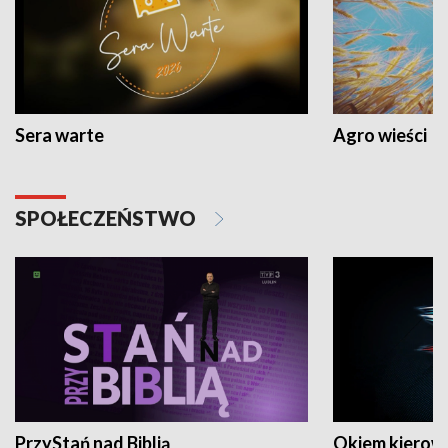
Sera warte
Agro wieści
SPOŁECZEŃSTWO
PrzyStań nad Biblią
Okiem kierow