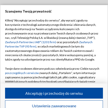
Szanujemy Twoją prywatność
Dołącz do nas:
Kliknij "Akceptuję i przechodzę do serwisu", aby wyrazić zgody na
korzystanie z technologii automatycznego śledzenia i zbierania danych,
TVP
dostęp do informacji na Twoim urządzeniu końcowym i ich
Abonament TVP
przechowywanie oraz na przetwarzanie Twoich danych osobowych przez
Regulamin TVP
nas, czyli Telewizję Polską S.A. w likwidacji (zwaną dalej również „TVP”),
Emisja w TVP
Polityka prywatności
Zaufanych Partnerów z IAB* (1201 firm)
oraz pozostałych
Zaufanych
Partnerów TVP (93 firm)
, w celach marketingowych (w tym do
Centrum informacji TVP
Moje zgody
zautomatyzowanego dopasowania reklam do Twoich zainteresowań i
mierzenia ich skuteczności) i pozostałych, które wskazujemy poniżej, a
Naziemna Telewizja Cyfrowa
Pomoc
także zgody na udostępnianie przez nas identyfikatora PPID do Google.
Sklep TVP
Biuro reklamy
Twoje dane osobowe zbierane podczas odwiedzania przez Ciebie naszych
Rada Programowa
Kontakt
poszczególnych serwisów
zwanych dalej „Portalem”, w tym informacje
zapisywane za pomocą technologii takich jak: pliki cookie, sygnalizatory
System NOS
WWW lub innych podobnych technologii umożliwiających świadczenie
dopasowanych i bezpiecznych usług, personalizację treści oraz reklam,
Informacje o nadawcy
Kanały
udostępnianie funkcji mediów społecznościowych oraz analizowanie
Akceptuję i przechodzę do serwisu
ruchu w Internecie.
Program dla prasy
©2026 Telewizja Polska S.A. w likwidacji
Biuro Reklamy
Twoje dane osobowe zbierane podczas odwiedzania przez Ciebie
Ustawienia zaawansowane