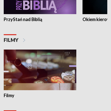
PrzyStań nad Biblią
Okiem kierow
FILMY
Filmy