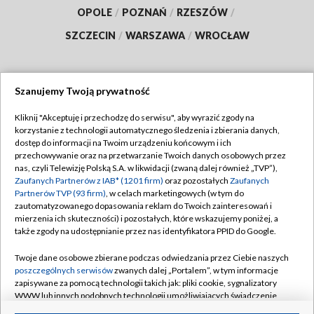
OPOLE
/
POZNAŃ
/
RZESZÓW
/
SZCZECIN
/
WARSZAWA
/
WROCŁAW
Szanujemy Twoją prywatność
Dołącz do nas:
Kliknij "Akceptuję i przechodzę do serwisu", aby wyrazić zgody na
korzystanie z technologii automatycznego śledzenia i zbierania danych,
TVP
dostęp do informacji na Twoim urządzeniu końcowym i ich
Abonament TVP
przechowywanie oraz na przetwarzanie Twoich danych osobowych przez
Regulamin TVP
nas, czyli Telewizję Polską S.A. w likwidacji (zwaną dalej również „TVP”),
Emisja w TVP
Polityka prywatności
Zaufanych Partnerów z IAB* (1201 firm)
oraz pozostałych
Zaufanych
Partnerów TVP (93 firm)
, w celach marketingowych (w tym do
Centrum informacji TVP
Moje zgody
zautomatyzowanego dopasowania reklam do Twoich zainteresowań i
mierzenia ich skuteczności) i pozostałych, które wskazujemy poniżej, a
Naziemna Telewizja Cyfrowa
Pomoc
także zgody na udostępnianie przez nas identyfikatora PPID do Google.
Sklep TVP
Biuro reklamy
Twoje dane osobowe zbierane podczas odwiedzania przez Ciebie naszych
Rada Programowa
Kontakt
poszczególnych serwisów
zwanych dalej „Portalem”, w tym informacje
zapisywane za pomocą technologii takich jak: pliki cookie, sygnalizatory
System NOS
WWW lub innych podobnych technologii umożliwiających świadczenie
dopasowanych i bezpiecznych usług, personalizację treści oraz reklam,
Informacje o nadawcy