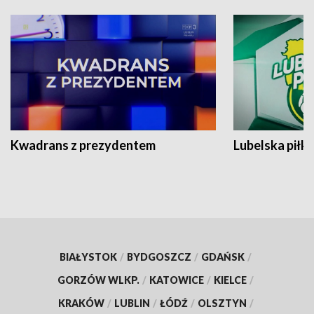
Kwadrans z prezydentem
Lubelska piłk
BIAŁYSTOK
/
BYDGOSZCZ
/
GDAŃSK
/
GORZÓW WLKP.
/
KATOWICE
/
KIELCE
/
KRAKÓW
/
LUBLIN
/
ŁÓDŹ
/
OLSZTYN
/