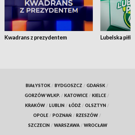
Kwadrans z prezydentem
Lubelska piłk
BIAŁYSTOK
/
BYDGOSZCZ
/
GDAŃSK
/
GORZÓW WLKP.
/
KATOWICE
/
KIELCE
/
KRAKÓW
/
LUBLIN
/
ŁÓDŹ
/
OLSZTYN
/
OPOLE
/
POZNAŃ
/
RZESZÓW
/
SZCZECIN
/
WARSZAWA
/
WROCŁAW