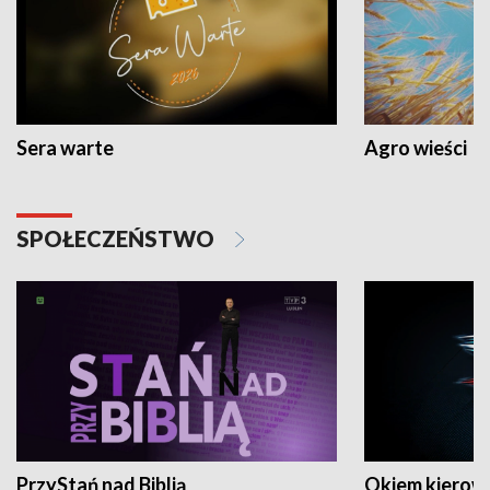
Sera warte
Agro wieści
SPOŁECZEŃSTWO
PrzyStań nad Biblią
Okiem kierow