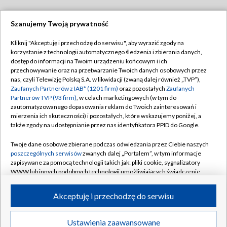
Szanujemy Twoją prywatność
Dołącz do nas:
Kliknij "Akceptuję i przechodzę do serwisu", aby wyrazić zgody na
korzystanie z technologii automatycznego śledzenia i zbierania danych,
TVP
dostęp do informacji na Twoim urządzeniu końcowym i ich
Abonament TVP
przechowywanie oraz na przetwarzanie Twoich danych osobowych przez
Regulamin TVP
nas, czyli Telewizję Polską S.A. w likwidacji (zwaną dalej również „TVP”),
Emisja w TVP
Polityka prywatności
Zaufanych Partnerów z IAB* (1201 firm)
oraz pozostałych
Zaufanych
Partnerów TVP (93 firm)
, w celach marketingowych (w tym do
Centrum informacji TVP
Moje zgody
zautomatyzowanego dopasowania reklam do Twoich zainteresowań i
mierzenia ich skuteczności) i pozostałych, które wskazujemy poniżej, a
Naziemna Telewizja Cyfrowa
Pomoc
także zgody na udostępnianie przez nas identyfikatora PPID do Google.
Sklep TVP
Biuro reklamy
Twoje dane osobowe zbierane podczas odwiedzania przez Ciebie naszych
Rada Programowa
Kontakt
poszczególnych serwisów
zwanych dalej „Portalem”, w tym informacje
zapisywane za pomocą technologii takich jak: pliki cookie, sygnalizatory
System NOS
WWW lub innych podobnych technologii umożliwiających świadczenie
dopasowanych i bezpiecznych usług, personalizację treści oraz reklam,
Informacje o nadawcy
Kanały
udostępnianie funkcji mediów społecznościowych oraz analizowanie
Akceptuję i przechodzę do serwisu
ruchu w Internecie.
Program dla prasy
©2026 Telewizja Polska S.A. w likwidacji
Biuro Reklamy
Twoje dane osobowe zbierane podczas odwiedzania przez Ciebie
Ustawienia zaawansowane