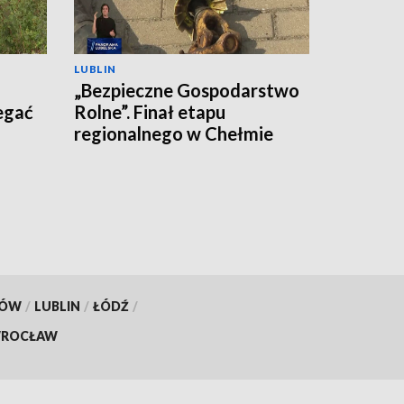
LUBLIN
„Bezpieczne Gospodarstwo
egać
Rolne”. Finał etapu
regionalnego w Chełmie
KÓW
/
LUBLIN
/
ŁÓDŹ
/
ROCŁAW