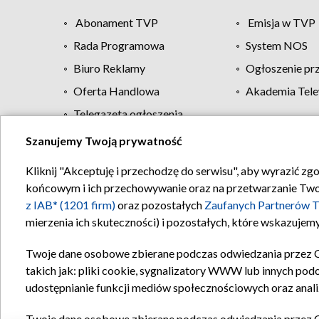
Abonament TVP
Emisja w TVP
Rada Programowa
System NOS
Biuro Reklamy
Ogłoszenie pr
Oferta Handlowa
Akademia Tele
Telegazeta ogłoszenia
Szanujemy Twoją prywatność
Regulamin TVP
Kliknij "Akceptuję i przechodzę do serwisu", aby wyrazić zg
końcowym i ich przechowywanie oraz na przetwarzanie Twoich
z IAB* (1201 firm)
oraz pozostałych
Zaufanych Partnerów T
mierzenia ich skuteczności) i pozostałych, które wskazujemy
Twoje dane osobowe zbierane podczas odwiedzania przez 
takich jak: pliki cookie, sygnalizatory WWW lub innych pod
udostępnianie funkcji mediów społecznościowych oraz anali
Twoje dane osobowe zbierane podczas odwiedzania przez 