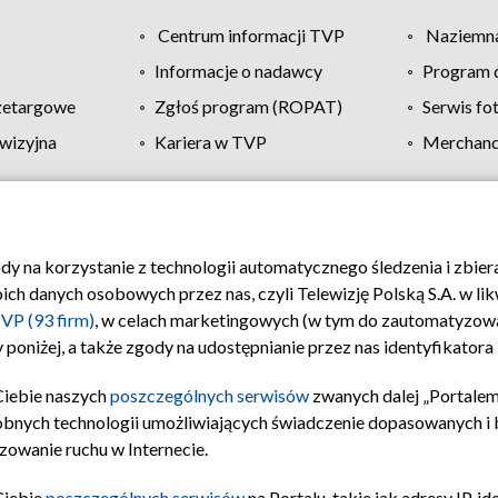
Centrum informacji TVP
Naziemna
Informacje o nadawcy
Program d
zetargowe
Zgłoś program (ROPAT)
Serwis fo
wizyjna
Kariera w TVP
Merchandi
Polityka prywatności
Moje zgody
Pomoc
Biuro re
ody na korzystanie z technologii automatycznego śledzenia i zbie
 danych osobowych przez nas, czyli Telewizję Polską S.A. w likw
VP (93 firm)
, w celach marketingowych (w tym do zautomatyzow
 poniżej, a także zgody na udostępnianie przez nas identyfikator
Ciebie naszych
poszczególnych serwisów
zwanych dalej „Portalem
obnych technologii umożliwiających świadczenie dopasowanych i be
zowanie ruchu w Internecie.
Ciebie
poszczególnych serwisów
na Portalu, takie jak adresy IP, 