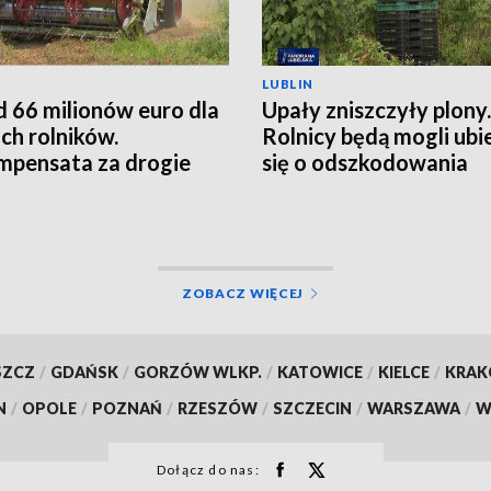
LUBLIN
 66 milionów euro dla
Upały zniszczyły plony.
ich rolników.
Rolnicy będą mogli ubi
pensata za drogie
się o odszkodowania
zy
ZOBACZ WIĘCEJ
SZCZ
/
GDAŃSK
/
GORZÓW WLKP.
/
KATOWICE
/
KIELCE
/
KRA
N
/
OPOLE
/
POZNAŃ
/
RZESZÓW
/
SZCZECIN
/
WARSZAWA
/
W
Dołącz do nas: