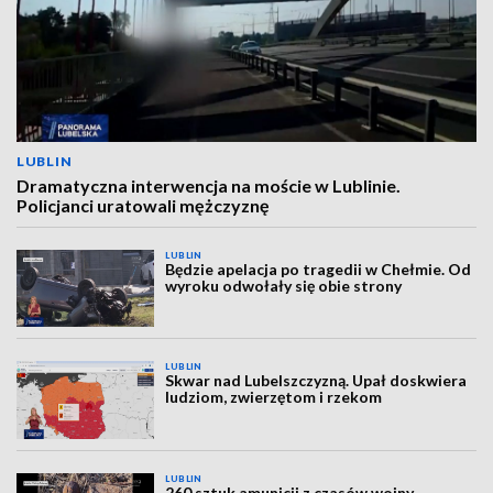
LUBLIN
Dramatyczna interwencja na moście w Lublinie.
Policjanci uratowali mężczyznę
LUBLIN
Będzie apelacja po tragedii w Chełmie. Od
wyroku odwołały się obie strony
LUBLIN
Skwar nad Lubelszczyzną. Upał doskwiera
ludziom, zwierzętom i rzekom
LUBLIN
260 sztuk amunicji z czasów wojny.