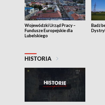
Wojewódzki Urząd Pracy –
Badź b
Fundusze Europejskie dla
Dystry
Lubelskiego
HISTORIA