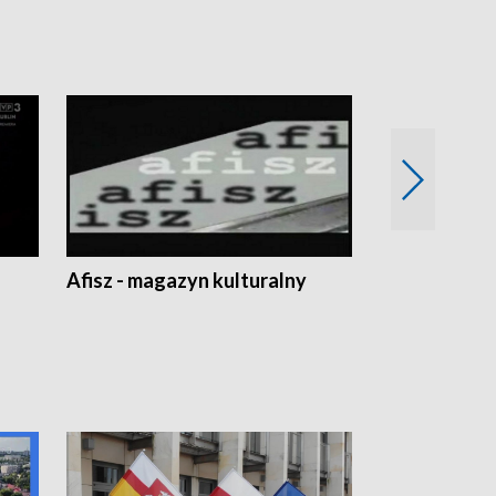
Afisz - magazyn kulturalny
Zobacz, co s