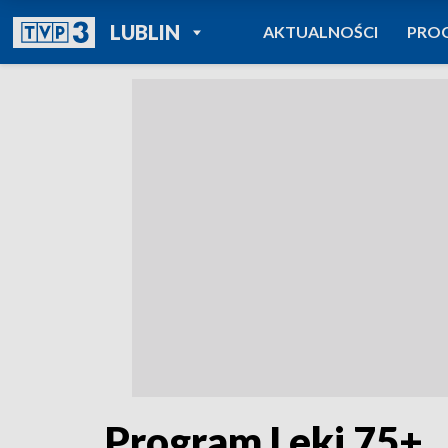
POWRÓT DO
LUBLIN
AKTUALNOŚCI
PRO
TVP REGIONY
Program Leki 75+