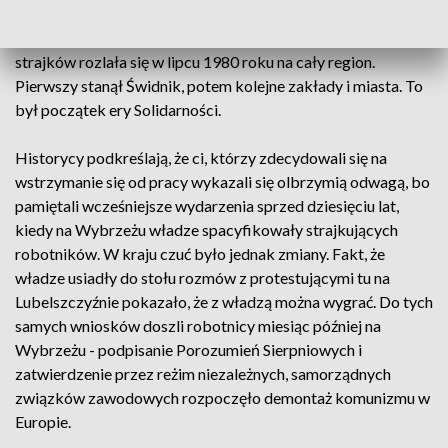
robotnicy z dawnych Lubelskich Zakładów Naprawy
Samochodów powiedzieli komunistycznej władzy - dość. Fala
strajków rozlała się w lipcu 1980 roku na cały region.
Pierwszy stanął Świdnik, potem kolejne zakłady i miasta. To
był początek ery Solidarności.
Historycy podkreślają, że ci, którzy zdecydowali się na
wstrzymanie się od pracy wykazali się olbrzymią odwagą, bo
pamiętali wcześniejsze wydarzenia sprzed dziesięciu lat,
kiedy na Wybrzeżu władze spacyfikowały strajkujących
robotników. W kraju czuć było jednak zmiany. Fakt, że
władze usiadły do stołu rozmów z protestującymi tu na
Lubelszczyźnie pokazało, że z władzą można wygrać. Do tych
samych wniosków doszli robotnicy miesiąc później na
Wybrzeżu - podpisanie Porozumień Sierpniowych i
zatwierdzenie przez reżim niezależnych, samorządnych
związków zawodowych rozpoczęło demontaż komunizmu w
Europie.