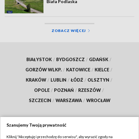
Biała Podlaska
ZOBACZ WIĘCEJ
BIAŁYSTOK
/
BYDGOSZCZ
/
GDAŃSK
/
GORZÓW WLKP.
/
KATOWICE
/
KIELCE
/
KRAKÓW
/
LUBLIN
/
ŁÓDŹ
/
OLSZTYN
/
OPOLE
/
POZNAŃ
/
RZESZÓW
/
SZCZECIN
/
WARSZAWA
/
WROCŁAW
Szanujemy Twoją prywatność
Dołącz do nas:
Kliknij "Akceptuję i przechodzę do serwisu", aby wyrazić zgody na