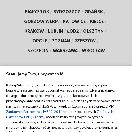
BIAŁYSTOK
/
BYDGOSZCZ
/
GDAŃSK
/
GORZÓW WLKP.
/
KATOWICE
/
KIELCE
/
KRAKÓW
/
LUBLIN
/
ŁÓDŹ
/
OLSZTYN
/
OPOLE
/
POZNAŃ
/
RZESZÓW
/
SZCZECIN
/
WARSZAWA
/
WROCŁAW
Szanujemy Twoją prywatność
Dołącz do nas:
Kliknij "Akceptuję i przechodzę do serwisu", aby wyrazić zgody na
korzystanie z technologii automatycznego śledzenia i zbierania danych,
TVP
dostęp do informacji na Twoim urządzeniu końcowym i ich
Abonament TVP
przechowywanie oraz na przetwarzanie Twoich danych osobowych przez
Regulamin TVP
nas, czyli Telewizję Polską S.A. w likwidacji (zwaną dalej również „TVP”),
Emisja w TVP
Polityka prywatności
Zaufanych Partnerów z IAB* (1201 firm)
oraz pozostałych
Zaufanych
Partnerów TVP (93 firm)
, w celach marketingowych (w tym do
Centrum informacji TVP
Moje zgody
zautomatyzowanego dopasowania reklam do Twoich zainteresowań i
mierzenia ich skuteczności) i pozostałych, które wskazujemy poniżej, a
Naziemna Telewizja Cyfrowa
Pomoc