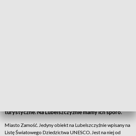
Szkoła UNESCO
Architekci, konserwatorzy zabytków i historycy
sztuki. Do Lublina przyjechali niemal z całej Europy
Środkowo-Wschodniej w ramach
Międzynarodowej Letniej Szkoły UNESCO. Do
końca tygodnia będą szukać pomysłów jak
ochronić te najcenniejsze zabytki i obiekty
turystyczne. Na Lubelszczyźnie mamy ich sporo.
Miasto Zamość. Jedyny obiekt na Lubelszczyźnie wpisany na
Listę Światowego Dziedzictwa UNESCO. Jest na niej od