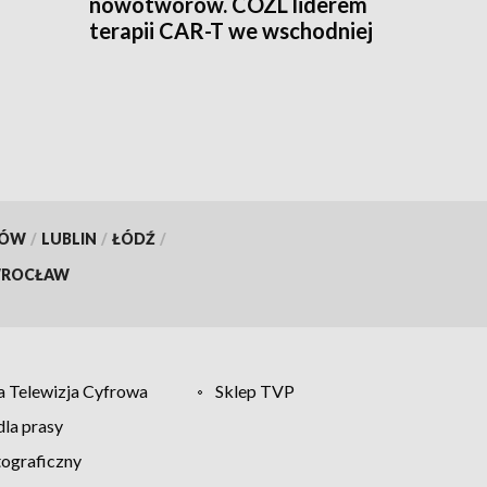
nowotworów. COZL liderem
terapii CAR-T we wschodniej
Polsce
KÓW
/
LUBLIN
/
ŁÓDŹ
/
ROCŁAW
 Telewizja Cyfrowa
Sklep TVP
la prasy
tograficzny