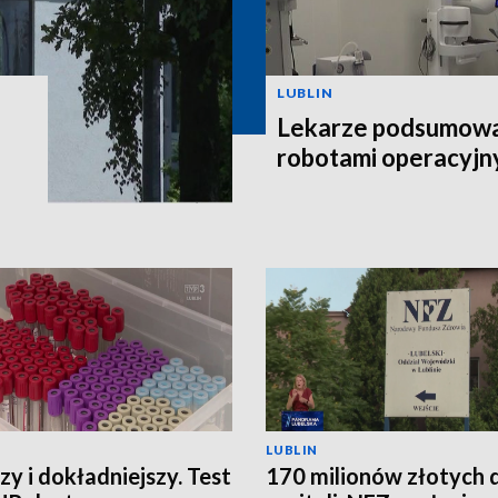
LUBLIN
Lekarze podsumowal
robotami operacyjn
LUBLIN
zy i dokładniejszy. Test
170 milionów złotych 