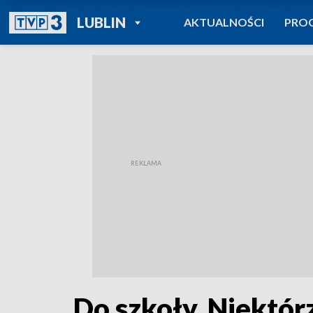
POWRÓT DO
LUBLIN
AKTUALNOŚCI
PRO
TVP REGIONY
Do szkoły. Niektór