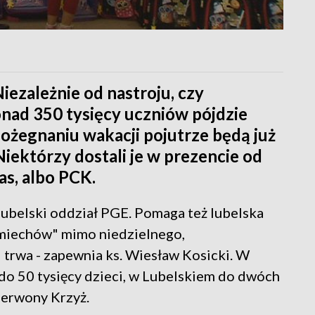
Niezależnie od nastroju, czy
ad 350 tysięcy uczniów pójdzie
pożegnaniu wakacji pojutrze będą już
Niektórzy dostali je w prezencie od
as, albo PCK.
 lubelski oddział PGE. Pomaga też lubelska
śmiechów" mimo niedzielnego,
trwa - zapewnia ks. Wiesław Kosicki. W
 do 50 tysięcy dzieci, w Lubelskiem do dwóch
zerwony Krzyż.