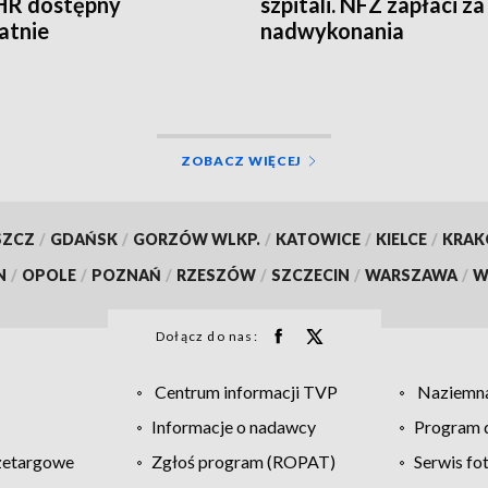
HR dostępny
szpitali. NFZ zapłaci za
atnie
nadwykonania
ZOBACZ WIĘCEJ
SZCZ
/
GDAŃSK
/
GORZÓW WLKP.
/
KATOWICE
/
KIELCE
/
KRA
N
/
OPOLE
/
POZNAŃ
/
RZESZÓW
/
SZCZECIN
/
WARSZAWA
/
W
Dołącz do nas:
Centrum informacji TVP
Naziemna
Informacje o nadawcy
Program d
zetargowe
Zgłoś program (ROPAT)
Serwis fo