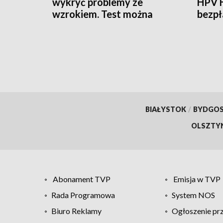
wykryć problemy ze
HPV 
wzrokiem. Test można
bezpł
zrobić w domu
BIAŁYSTOK
/
BYDGO
OLSZTY
Abonament TVP
Emisja w TVP
Rada Programowa
System NOS
Biuro Reklamy
Ogłoszenie pr