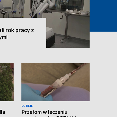
i rok pracy z
ymi
LUBLIN
dla
Przełom w leczeniu