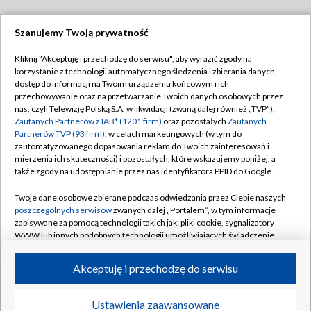
Szanujemy Twoją prywatność
Dołącz do nas:
Kliknij "Akceptuję i przechodzę do serwisu", aby wyrazić zgody na
korzystanie z technologii automatycznego śledzenia i zbierania danych,
TVP
dostęp do informacji na Twoim urządzeniu końcowym i ich
Abonament TVP
przechowywanie oraz na przetwarzanie Twoich danych osobowych przez
Regulamin TVP
nas, czyli Telewizję Polską S.A. w likwidacji (zwaną dalej również „TVP”),
Emisja w TVP
Polityka prywatności
Zaufanych Partnerów z IAB* (1201 firm)
oraz pozostałych
Zaufanych
Partnerów TVP (93 firm)
, w celach marketingowych (w tym do
Centrum informacji TVP
Moje zgody
zautomatyzowanego dopasowania reklam do Twoich zainteresowań i
mierzenia ich skuteczności) i pozostałych, które wskazujemy poniżej, a
Naziemna Telewizja Cyfrowa
Pomoc
także zgody na udostępnianie przez nas identyfikatora PPID do Google.
Sklep TVP
Biuro reklamy
Twoje dane osobowe zbierane podczas odwiedzania przez Ciebie naszych
Rada Programowa
Kontakt
poszczególnych serwisów
zwanych dalej „Portalem”, w tym informacje
zapisywane za pomocą technologii takich jak: pliki cookie, sygnalizatory
System NOS
WWW lub innych podobnych technologii umożliwiających świadczenie
dopasowanych i bezpiecznych usług, personalizację treści oraz reklam,
Informacje o nadawcy
Kanały
udostępnianie funkcji mediów społecznościowych oraz analizowanie
Akceptuję i przechodzę do serwisu
ruchu w Internecie.
Program dla prasy
©2026 Telewizja Polska S.A. w likwidacji
Biuro Reklamy
Twoje dane osobowe zbierane podczas odwiedzania przez Ciebie
Ustawienia zaawansowane