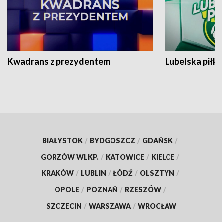
Kwadrans z prezydentem
Lubelska piłk
BIAŁYSTOK
/
BYDGOSZCZ
/
GDAŃSK
/
GORZÓW WLKP.
/
KATOWICE
/
KIELCE
/
KRAKÓW
/
LUBLIN
/
ŁÓDŹ
/
OLSZTYN
/
OPOLE
/
POZNAŃ
/
RZESZÓW
/
SZCZECIN
/
WARSZAWA
/
WROCŁAW