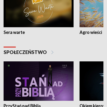
Sera warte
Agro wieści
SPOŁECZEŃSTWO
PrzyStań nad Biblią
Okiem kierow