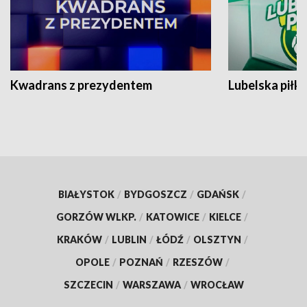
Kwadrans z prezydentem
Lubelska piłk
BIAŁYSTOK
/
BYDGOSZCZ
/
GDAŃSK
/
GORZÓW WLKP.
/
KATOWICE
/
KIELCE
/
KRAKÓW
/
LUBLIN
/
ŁÓDŹ
/
OLSZTYN
/
OPOLE
/
POZNAŃ
/
RZESZÓW
/
SZCZECIN
/
WARSZAWA
/
WROCŁAW