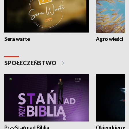
Sera warte
Agro wieści
SPOŁECZEŃSTWO
PrzyStań nad Biblią
Okiem kierow