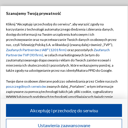
Szanujemy Twoją prywatność
Dołącz do nas:
Kliknij "Akceptuję i przechodzę do serwisu", aby wyrazić zgody na
korzystanie z technologii automatycznego śledzenia i zbierania danych,
TVP
dostęp do informacji na Twoim urządzeniu końcowym i ich
Abonament TVP
przechowywanie oraz na przetwarzanie Twoich danych osobowych przez
Regulamin TVP
nas, czyli Telewizję Polską S.A. w likwidacji (zwaną dalej również „TVP”),
Emisja w TVP
Polityka prywatności
Zaufanych Partnerów z IAB* (1201 firm)
oraz pozostałych
Zaufanych
Partnerów TVP (93 firm)
, w celach marketingowych (w tym do
Centrum informacji TVP
Moje zgody
zautomatyzowanego dopasowania reklam do Twoich zainteresowań i
mierzenia ich skuteczności) i pozostałych, które wskazujemy poniżej, a
Naziemna Telewizja Cyfrowa
Pomoc
także zgody na udostępnianie przez nas identyfikatora PPID do Google.
Sklep TVP
Biuro reklamy
Twoje dane osobowe zbierane podczas odwiedzania przez Ciebie naszych
Rada Programowa
Kontakt
poszczególnych serwisów
zwanych dalej „Portalem”, w tym informacje
zapisywane za pomocą technologii takich jak: pliki cookie, sygnalizatory
System NOS
WWW lub innych podobnych technologii umożliwiających świadczenie
dopasowanych i bezpiecznych usług, personalizację treści oraz reklam,
Informacje o nadawcy
Kanały
udostępnianie funkcji mediów społecznościowych oraz analizowanie
Akceptuję i przechodzę do serwisu
ruchu w Internecie.
Program dla prasy
©2026 Telewizja Polska S.A. w likwidacji
Biuro Reklamy
Twoje dane osobowe zbierane podczas odwiedzania przez Ciebie
Ustawienia zaawansowane