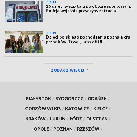
LUBLIN
16 dzieci w szpitalu po obozie sportowym.
Policja wyjaśnia przyczyny zatrucia
LUBLIN
Dzieci polskiego pochodzenia poznają kraj
przodków. Trwa „Lato z KUL”
ZOBACZ WIĘCEJ
BIAŁYSTOK
/
BYDGOSZCZ
/
GDAŃSK
/
GORZÓW WLKP.
/
KATOWICE
/
KIELCE
/
KRAKÓW
/
LUBLIN
/
ŁÓDŹ
/
OLSZTYN
/
OPOLE
/
POZNAŃ
/
RZESZÓW
/