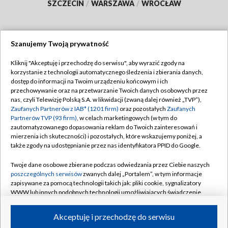
SZCZECIN
/
WARSZAWA
/
WROCŁAW
Szanujemy Twoją prywatność
Dołącz do nas:
Kliknij "Akceptuję i przechodzę do serwisu", aby wyrazić zgody na
korzystanie z technologii automatycznego śledzenia i zbierania danych,
TVP
dostęp do informacji na Twoim urządzeniu końcowym i ich
Abonament TVP
przechowywanie oraz na przetwarzanie Twoich danych osobowych przez
Regulamin TVP
nas, czyli Telewizję Polską S.A. w likwidacji (zwaną dalej również „TVP”),
Emisja w TVP
Polityka prywatności
Zaufanych Partnerów z IAB* (1201 firm)
oraz pozostałych
Zaufanych
Partnerów TVP (93 firm)
, w celach marketingowych (w tym do
Centrum informacji TVP
Moje zgody
zautomatyzowanego dopasowania reklam do Twoich zainteresowań i
mierzenia ich skuteczności) i pozostałych, które wskazujemy poniżej, a
Naziemna Telewizja Cyfrowa
Pomoc
także zgody na udostępnianie przez nas identyfikatora PPID do Google.
Sklep TVP
Biuro reklamy
Twoje dane osobowe zbierane podczas odwiedzania przez Ciebie naszych
Rada Programowa
Kontakt
poszczególnych serwisów
zwanych dalej „Portalem”, w tym informacje
zapisywane za pomocą technologii takich jak: pliki cookie, sygnalizatory
System NOS
WWW lub innych podobnych technologii umożliwiających świadczenie
dopasowanych i bezpiecznych usług, personalizację treści oraz reklam,
Informacje o nadawcy
Kanały
udostępnianie funkcji mediów społecznościowych oraz analizowanie
Akceptuję i przechodzę do serwisu
ruchu w Internecie.
Program dla prasy