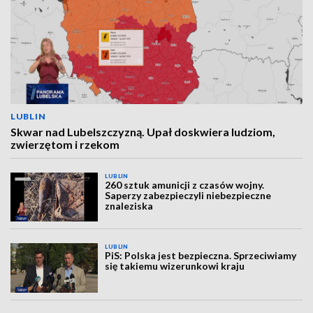
LUBLIN
Skwar nad Lubelszczyzną. Upał doskwiera ludziom,
zwierzętom i rzekom
LUBLIN
260 sztuk amunicji z czasów wojny.
Saperzy zabezpieczyli niebezpieczne
znaleziska
LUBLIN
PiS: Polska jest bezpieczna. Sprzeciwiamy
się takiemu wizerunkowi kraju