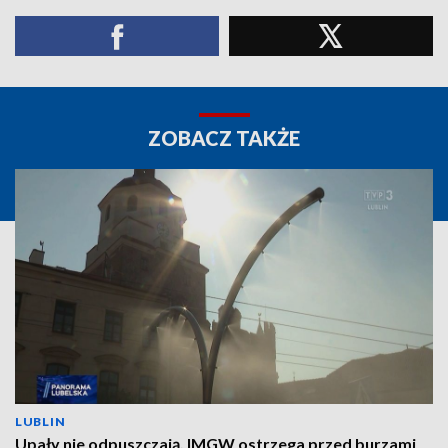
ZOBACZ TAKŻE
LUBLIN
Upały nie odpuszczają. IMGW ostrzega przed burzami