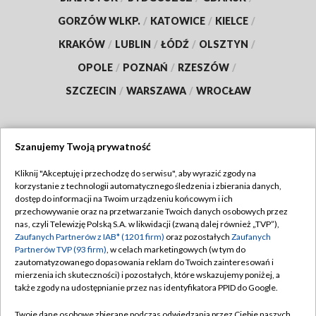
GORZÓW WLKP.
/
KATOWICE
/
KIELCE
/
KRAKÓW
/
LUBLIN
/
ŁÓDŹ
/
OLSZTYN
/
OPOLE
/
POZNAŃ
/
RZESZÓW
/
SZCZECIN
/
WARSZAWA
/
WROCŁAW
Szanujemy Twoją prywatność
Dołącz do nas:
Kliknij "Akceptuję i przechodzę do serwisu", aby wyrazić zgody na
korzystanie z technologii automatycznego śledzenia i zbierania danych,
TVP
dostęp do informacji na Twoim urządzeniu końcowym i ich
Abonament TVP
przechowywanie oraz na przetwarzanie Twoich danych osobowych przez
Regulamin TVP
nas, czyli Telewizję Polską S.A. w likwidacji (zwaną dalej również „TVP”),
Emisja w TVP
Polityka prywatności
Zaufanych Partnerów z IAB* (1201 firm)
oraz pozostałych
Zaufanych
Partnerów TVP (93 firm)
, w celach marketingowych (w tym do
Centrum informacji TVP
Moje zgody
zautomatyzowanego dopasowania reklam do Twoich zainteresowań i
mierzenia ich skuteczności) i pozostałych, które wskazujemy poniżej, a
Naziemna Telewizja Cyfrowa
Pomoc
także zgody na udostępnianie przez nas identyfikatora PPID do Google.
Sklep TVP
Biuro reklamy
Twoje dane osobowe zbierane podczas odwiedzania przez Ciebie naszych