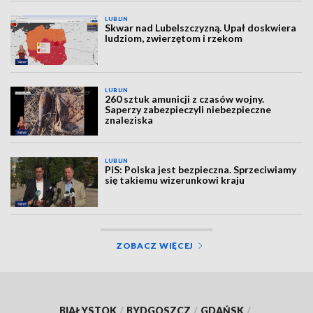
LUBLIN
Skwar nad Lubelszczyzną. Upał doskwiera
ludziom, zwierzętom i rzekom
LUBLIN
260 sztuk amunicji z czasów wojny.
Saperzy zabezpieczyli niebezpieczne
znaleziska
LUBLIN
PiS: Polska jest bezpieczna. Sprzeciwiamy
się takiemu wizerunkowi kraju
ZOBACZ WIĘCEJ
BIAŁYSTOK
/
BYDGOSZCZ
/
GDAŃSK
/