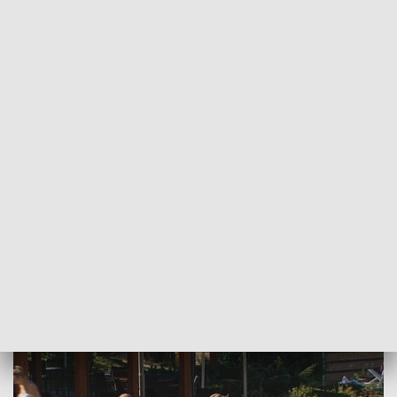
POWRÓT DO
LUBLIN
TVP REGIONY
Ostatni weekend wakacji. Pogoda, jak na
zamówienie
2016-08-28
Prasz