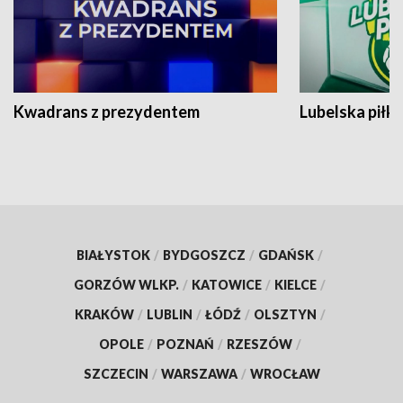
Kwadrans z prezydentem
Lubelska piłk
BIAŁYSTOK
/
BYDGOSZCZ
/
GDAŃSK
/
GORZÓW WLKP.
/
KATOWICE
/
KIELCE
/
KRAKÓW
/
LUBLIN
/
ŁÓDŹ
/
OLSZTYN
/
OPOLE
/
POZNAŃ
/
RZESZÓW
/
SZCZECIN
/
WARSZAWA
/
WROCŁAW