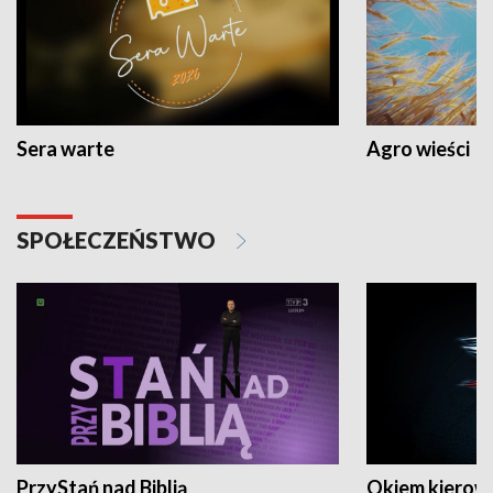
Sera warte
Agro wieści
SPOŁECZEŃSTWO
PrzyStań nad Biblią
Okiem kierow