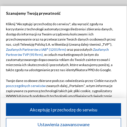
Szanujemy Twoją prywatność
Dołącz do nas:
Kliknij "Akceptuję i przechodzę do serwisu", aby wyrazić zgody na
korzystanie z technologii automatycznego śledzenia i zbierania danych,
TVP
dostęp do informacji na Twoim urządzeniu końcowym i ich
Abonament TVP
przechowywanie oraz na przetwarzanie Twoich danych osobowych przez
Regulamin TVP
nas, czyli Telewizję Polską S.A. w likwidacji (zwaną dalej również „TVP”),
Emisja w TVP
Polityka prywatności
Zaufanych Partnerów z IAB* (1201 firm)
oraz pozostałych
Zaufanych
Partnerów TVP (93 firm)
, w celach marketingowych (w tym do
Centrum informacji TVP
Moje zgody
zautomatyzowanego dopasowania reklam do Twoich zainteresowań i
mierzenia ich skuteczności) i pozostałych, które wskazujemy poniżej, a
Naziemna Telewizja Cyfrowa
Pomoc
także zgody na udostępnianie przez nas identyfikatora PPID do Google.
Sklep TVP
Biuro reklamy
Twoje dane osobowe zbierane podczas odwiedzania przez Ciebie naszych
Rada Programowa
Kontakt
poszczególnych serwisów
zwanych dalej „Portalem”, w tym informacje
zapisywane za pomocą technologii takich jak: pliki cookie, sygnalizatory
System NOS
WWW lub innych podobnych technologii umożliwiających świadczenie
dopasowanych i bezpiecznych usług, personalizację treści oraz reklam,
Informacje o nadawcy
Kanały
udostępnianie funkcji mediów społecznościowych oraz analizowanie
Akceptuję i przechodzę do serwisu
ruchu w Internecie.
Program dla prasy
©2026 Telewizja Polska S.A. w likwidacji
Biuro Reklamy
Twoje dane osobowe zbierane podczas odwiedzania przez Ciebie
Ustawienia zaawansowane