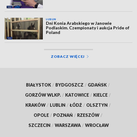
LUBLIN
Dni Konia Arabskiego w Janowie
Podlaskim. Czempionaty i aukcja Pride of
Poland
ZOBACZ WIĘCEJ
BIAŁYSTOK
/
BYDGOSZCZ
/
GDAŃSK
/
GORZÓW WLKP.
/
KATOWICE
/
KIELCE
/
KRAKÓW
/
LUBLIN
/
ŁÓDŹ
/
OLSZTYN
/
OPOLE
/
POZNAŃ
/
RZESZÓW
/
SZCZECIN
/
WARSZAWA
/
WROCŁAW