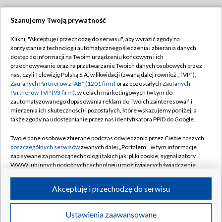
Szanujemy Twoją prywatność
Dołącz do nas:
Kliknij "Akceptuję i przechodzę do serwisu", aby wyrazić zgody na
korzystanie z technologii automatycznego śledzenia i zbierania danych,
TVP
dostęp do informacji na Twoim urządzeniu końcowym i ich
Abonament TVP
przechowywanie oraz na przetwarzanie Twoich danych osobowych przez
Regulamin TVP
nas, czyli Telewizję Polską S.A. w likwidacji (zwaną dalej również „TVP”),
Emisja w TVP
Polityka prywatności
Zaufanych Partnerów z IAB* (1201 firm)
oraz pozostałych
Zaufanych
Partnerów TVP (93 firm)
, w celach marketingowych (w tym do
Centrum informacji TVP
Moje zgody
zautomatyzowanego dopasowania reklam do Twoich zainteresowań i
mierzenia ich skuteczności) i pozostałych, które wskazujemy poniżej, a
Naziemna Telewizja Cyfrowa
Pomoc
także zgody na udostępnianie przez nas identyfikatora PPID do Google.
Sklep TVP
Biuro reklamy
Twoje dane osobowe zbierane podczas odwiedzania przez Ciebie naszych
Rada Programowa
Kontakt
poszczególnych serwisów
zwanych dalej „Portalem”, w tym informacje
zapisywane za pomocą technologii takich jak: pliki cookie, sygnalizatory
System NOS
WWW lub innych podobnych technologii umożliwiających świadczenie
dopasowanych i bezpiecznych usług, personalizację treści oraz reklam,
Informacje o nadawcy
Kanały
udostępnianie funkcji mediów społecznościowych oraz analizowanie
Akceptuję i przechodzę do serwisu
ruchu w Internecie.
Program dla prasy
©2026 Telewizja Polska S.A. w likwidacji
Biuro Reklamy
Twoje dane osobowe zbierane podczas odwiedzania przez Ciebie
Ustawienia zaawansowane
poszczególnych serwisów
na Portalu, takie jak adresy IP, identyfikatory