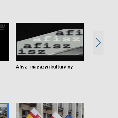
Afisz - magazyn kulturalny
Zobacz, co s