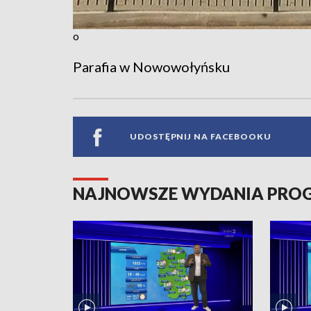
o
Parafia w Nowowołyńsku
UDOSTĘPNIJ NA FACEBOOKU
NAJNOWSZE WYDANIA PR