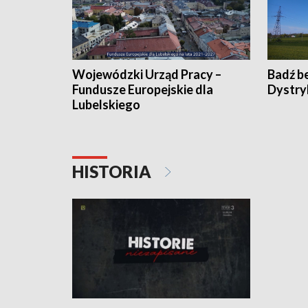
Wojewódzki Urząd Pracy –
Badź b
Fundusze Europejskie dla
Dystry
Lubelskiego
HISTORIA