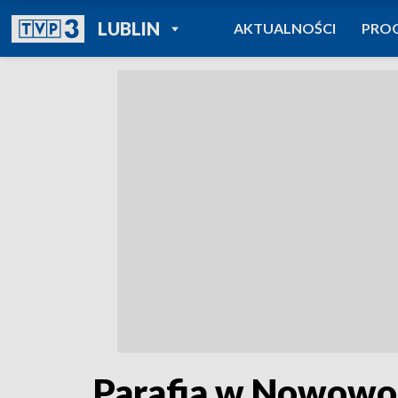
POWRÓT DO
LUBLIN
AKTUALNOŚCI
PRO
TVP REGIONY
Parafia w Nowowo