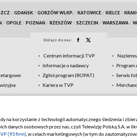
SZCZ
/
GDAŃSK
/
GORZÓW WLKP.
/
KATOWICE
/
KIELCE
/
KRA
N
/
OPOLE
/
POZNAŃ
/
RZESZÓW
/
SZCZECIN
/
WARSZAWA
/
W
Dołącz do nas:
Centrum informacji TVP
Naziemna
Informacje o nadawcy
Program d
zetargowe
Zgłoś program (ROPAT)
Serwis fo
wizyjna
Kariera w TVP
Merchandi
Polityka prywatności
Moje zgody
Pomoc
Biuro re
ody na korzystanie z technologii automatycznego śledzenia i zbie
 danych osobowych przez nas, czyli Telewizję Polską S.A. w likw
VP (93 firm)
, w celach marketingowych (w tym do zautomatyzow