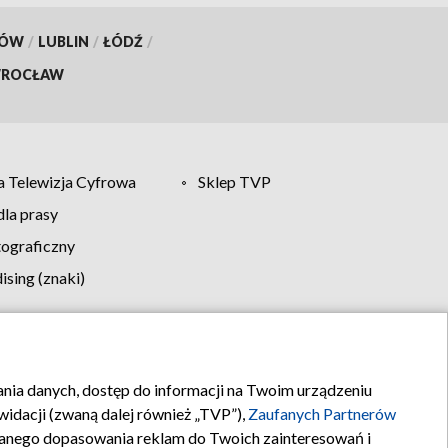
KÓW
/
LUBLIN
/
ŁÓDŹ
/
ROCŁAW
 Telewizja Cyfrowa
Sklep TVP
la prasy
tograficzny
sing (znaki)
klamy
Kontakt
rania danych, dostęp do informacji na Twoim urządzeniu
idacji (zwaną dalej również „TVP”),
Zaufanych Partnerów
anego dopasowania reklam do Twoich zainteresowań i