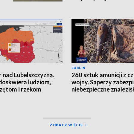
LUBLIN
 nad Lubelszczyzną.
260 sztuk amunicji z c
doskwiera ludziom,
wojny. Saperzy zabezpi
zętom i rzekom
niebezpieczne znalezis
ZOBACZ WIĘCEJ