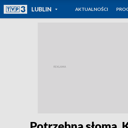
POWRÓT DO
LUBLIN
AKTUALNOŚCI
PRO
TVP REGIONY
Potrzebna słoma. K