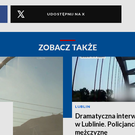
UDOSTĘPNIJ NA X
ZOBACZ TAKŻE
LUBLIN
Dramatyczna interw
w Lublinie. Policjanc
mężczyznę