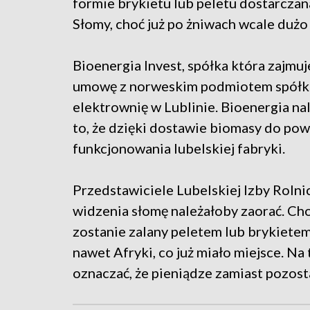
formie brykietu lub peletu dostarczana
Słomy, choć już po żniwach wcale dużo n
Bioenergia Invest, spółka która zajmu
umowę z norweskim podmiotem spółką
elektrownię w Lublinie. Bioenergia nal
to, że dzięki dostawie biomasy do pow
funkcjonowania lubelskiej fabryki.
Przedstawiciele Lubelskiej Izby Rolnic
widzenia słomę należałoby zaorać. Cho
zostanie zalany peletem lub brykietem 
nawet Afryki, co już miało miejsce. Na 
oznaczać, że pieniądze zamiast pozosta