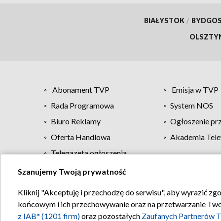
BIAŁYSTOK
/
BYDGO
OLSZTY
Abonament TVP
Emisja w TVP
Rada Programowa
System NOS
Biuro Reklamy
Ogłoszenie pr
Oferta Handlowa
Akademia Tele
Telegazeta ogłoszenia
Szanujemy Twoją prywatność
Regulamin TVP
Kliknij "Akceptuję i przechodzę do serwisu", aby wyrazić zg
końcowym i ich przechowywanie oraz na przetwarzanie Twoich
z IAB* (1201 firm)
oraz pozostałych
Zaufanych Partnerów T