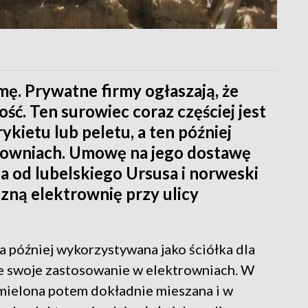
ę. Prywatne firmy ogłaszają, że
ość. Ten surowiec coraz częściej jest
kietu lub peletu, a ten później
rowniach. Umowę na jego dostawę
a od lubelskiego Ursusa i norweski
czną elektrownię przy ulicy
a później wykorzystywana jako ściółka dla
je swoje zastosowanie w elektrowniach. W
, mielona potem dokładnie mieszana i w