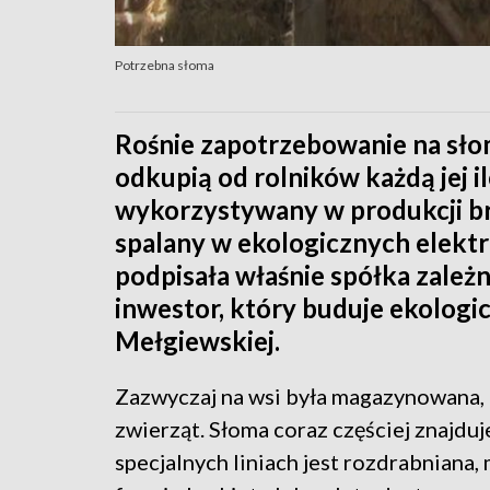
Potrzebna słoma
Rośnie zapotrzebowanie na słom
odkupią od rolników każdą jej il
wykorzystywany w produkcji bry
spalany w ekologicznych elekt
podpisała właśnie spółka zależn
inwestor, który buduje ekologi
Mełgiewskiej.
Zazwyczaj na wsi była magazynowana, 
zwierząt. Słoma coraz częściej znajdu
specjalnych liniach jest rozdrabniana