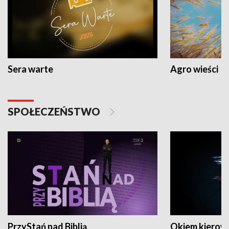
Sera warte
Agro wieści
SPOŁECZEŃSTWO
PrzyStań nad Biblią
Okiem kierow