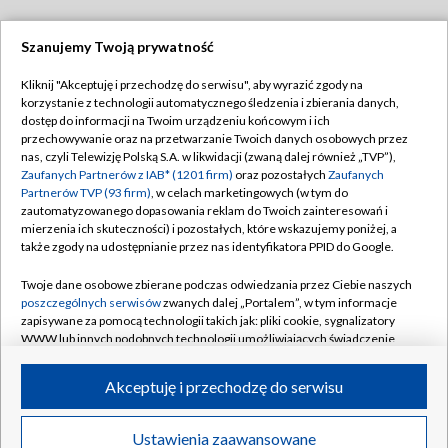
Szanujemy Twoją prywatność
Dołącz do nas:
Kliknij "Akceptuję i przechodzę do serwisu", aby wyrazić zgody na
korzystanie z technologii automatycznego śledzenia i zbierania danych,
TVP
dostęp do informacji na Twoim urządzeniu końcowym i ich
Abonament TVP
przechowywanie oraz na przetwarzanie Twoich danych osobowych przez
Regulamin TVP
nas, czyli Telewizję Polską S.A. w likwidacji (zwaną dalej również „TVP”),
Emisja w TVP
Polityka prywatności
Zaufanych Partnerów z IAB* (1201 firm)
oraz pozostałych
Zaufanych
Partnerów TVP (93 firm)
, w celach marketingowych (w tym do
Centrum informacji TVP
Moje zgody
zautomatyzowanego dopasowania reklam do Twoich zainteresowań i
mierzenia ich skuteczności) i pozostałych, które wskazujemy poniżej, a
Naziemna Telewizja Cyfrowa
Pomoc
także zgody na udostępnianie przez nas identyfikatora PPID do Google.
Sklep TVP
Biuro reklamy
Twoje dane osobowe zbierane podczas odwiedzania przez Ciebie naszych
Rada Programowa
Kontakt
poszczególnych serwisów
zwanych dalej „Portalem”, w tym informacje
zapisywane za pomocą technologii takich jak: pliki cookie, sygnalizatory
System NOS
WWW lub innych podobnych technologii umożliwiających świadczenie
dopasowanych i bezpiecznych usług, personalizację treści oraz reklam,
Informacje o nadawcy
Kanały
udostępnianie funkcji mediów społecznościowych oraz analizowanie
Akceptuję i przechodzę do serwisu
ruchu w Internecie.
Program dla prasy
©2026 Telewizja Polska S.A. w likwidacji
Biuro Reklamy
Twoje dane osobowe zbierane podczas odwiedzania przez Ciebie
Ustawienia zaawansowane