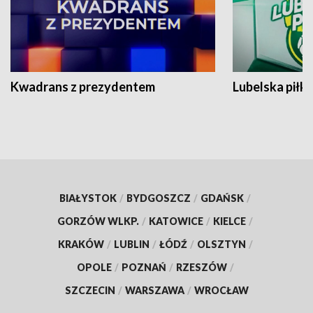
Kwadrans z prezydentem
Lubelska piłk
BIAŁYSTOK
/
BYDGOSZCZ
/
GDAŃSK
/
GORZÓW WLKP.
/
KATOWICE
/
KIELCE
/
KRAKÓW
/
LUBLIN
/
ŁÓDŹ
/
OLSZTYN
/
OPOLE
/
POZNAŃ
/
RZESZÓW
/
SZCZECIN
/
WARSZAWA
/
WROCŁAW