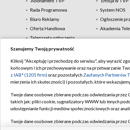
Abonament TVP
Emisja w TVP
Rada Programowa
System NOS
Biuro Reklamy
Ogłoszenie pr
Oferta Handlowa
Akademia Tele
Telegazeta ogłoszenia
Szanujemy Twoją prywatność
Regulamin TVP
Kliknij "Akceptuję i przechodzę do serwisu", aby wyrazić zg
końcowym i ich przechowywanie oraz na przetwarzanie Twoich
z IAB* (1201 firm)
oraz pozostałych
Zaufanych Partnerów T
mierzenia ich skuteczności) i pozostałych, które wskazujemy
Twoje dane osobowe zbierane podczas odwiedzania przez 
takich jak: pliki cookie, sygnalizatory WWW lub innych pod
udostępnianie funkcji mediów społecznościowych oraz anali
Twoje dane osobowe zbierane podczas odwiedzania przez 
plików cookie, informacje o Twoich wyszukiwaniach w serwi