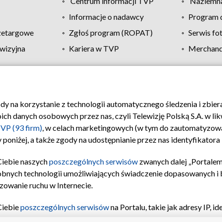
Centrum informacji TVP
Naziemna
Informacje o nadawcy
Program d
zetargowe
Zgłoś program (ROPAT)
Serwis fo
wizyjna
Kariera w TVP
Merchandi
Polityka prywatności
Moje zgody
Pomoc
Biuro re
ody na korzystanie z technologii automatycznego śledzenia i zbie
 danych osobowych przez nas, czyli Telewizję Polską S.A. w likw
VP (93 firm)
, w celach marketingowych (w tym do zautomatyzow
 poniżej, a także zgody na udostępnianie przez nas identyfikator
Ciebie naszych
poszczególnych serwisów
zwanych dalej „Portalem
obnych technologii umożliwiających świadczenie dopasowanych i be
zowanie ruchu w Internecie.
Ciebie
poszczególnych serwisów
na Portalu, takie jak adresy IP, 
sach Portalu czy historia odwiedzin będą przetwarzane przez TV