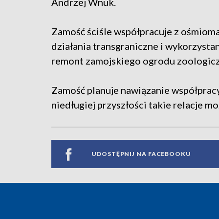
Andrzej Wnuk.
Zamość ściśle współpracuje z ośmiom
działania transgraniczne i wykorzysta
remont zamojskiego ogrodu zoologic
Zamość planuje nawiązanie współpracy
niedługiej przyszłości takie relacje m
UDOSTĘPNIJ NA FACEBOOKU