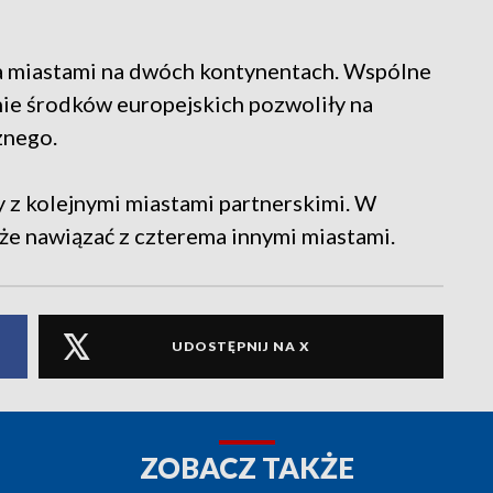
a miastami na dwóch kontynentach. Wspólne
nie środków europejskich pozwoliły na
znego.
 z kolejnymi miastami partnerskimi. W
oże nawiązać z czterema innymi miastami.
UDOSTĘPNIJ NA X
ZOBACZ TAKŻE