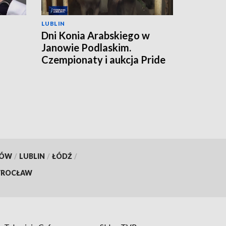
LUBLIN
Dni Konia Arabskiego w
Janowie Podlaskim.
a
Czempionaty i aukcja Pride
of Poland
KÓW
/
LUBLIN
/
ŁÓDŹ
/
ROCŁAW