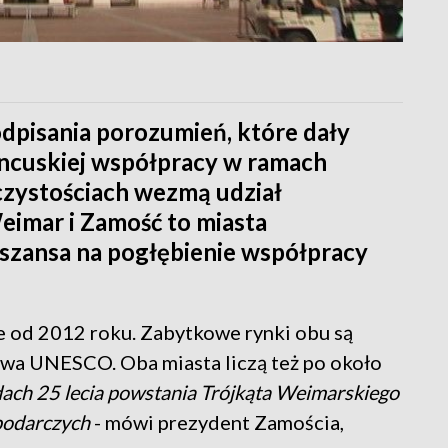
odpisania porozumień, które dały
ncuskiej współpracy w ramach
zystościach wezmą udział
eimar i Zamość to miasta
o szansa na pogłębienie współpracy
e od 2012 roku. Zabytkowe rynki obu są
twa UNESCO. Oba miasta liczą też po około
dach 25 lecia powstania Trójkąta Weimarskiego
podarczych
- mówi prezydent Zamościa,