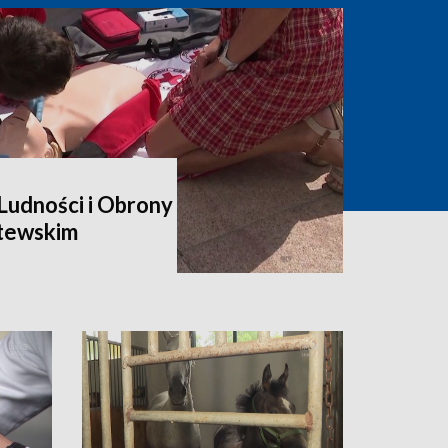
udności i Obrony
itewskim