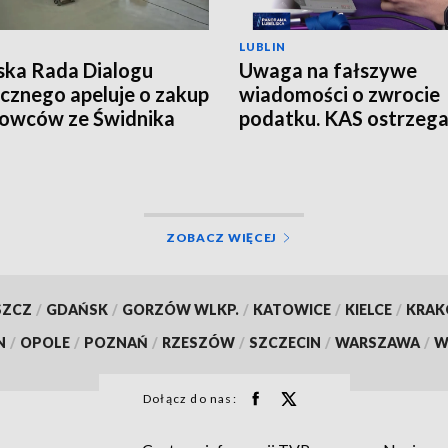
LUBLIN
ska Rada Dialogu
Uwaga na fałszywe
cznego apeluje o zakup
wiadomości o zwrocie
owców ze Świdnika
podatku. KAS ostrzeg
przed oszustwem
ZOBACZ WIĘCEJ
SZCZ
/
GDAŃSK
/
GORZÓW WLKP.
/
KATOWICE
/
KIELCE
/
KRA
N
/
OPOLE
/
POZNAŃ
/
RZESZÓW
/
SZCZECIN
/
WARSZAWA
/
W
Dołącz do nas: