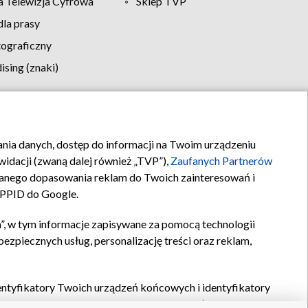
 Telewizja Cyfrowa
Sklep TVP
la prasy
tograficzny
sing (znaki)
klamy
Kontakt
rania danych, dostęp do informacji na Twoim urządzeniu
idacji (zwaną dalej również „TVP”),
Zaufanych Partnerów
anego dopasowania reklam do Twoich zainteresowań i
a PPID do Google.
”, w tym informacje zapisywane za pomocą technologii
zpiecznych usług, personalizację treści oraz reklam,
identyfikatory Twoich urządzeń końcowych i identyfikatory
P,
Zaufanych Partnerów z IAB
oraz pozostałych
Zaufanych