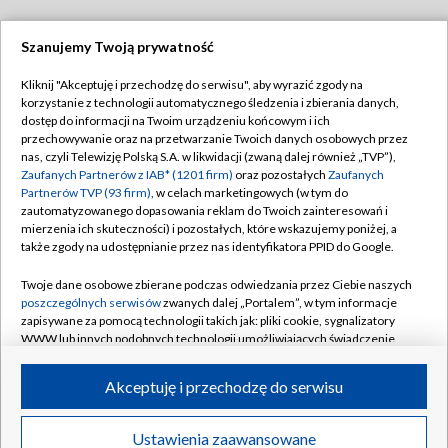
Szanujemy Twoją prywatność
Dołącz do nas:
Kliknij "Akceptuję i przechodzę do serwisu", aby wyrazić zgody na
korzystanie z technologii automatycznego śledzenia i zbierania danych,
TVP
dostęp do informacji na Twoim urządzeniu końcowym i ich
Abonament TVP
przechowywanie oraz na przetwarzanie Twoich danych osobowych przez
Regulamin TVP
nas, czyli Telewizję Polską S.A. w likwidacji (zwaną dalej również „TVP”),
Emisja w TVP
Polityka prywatności
Zaufanych Partnerów z IAB* (1201 firm)
oraz pozostałych
Zaufanych
Partnerów TVP (93 firm)
, w celach marketingowych (w tym do
Centrum informacji TVP
Moje zgody
zautomatyzowanego dopasowania reklam do Twoich zainteresowań i
mierzenia ich skuteczności) i pozostałych, które wskazujemy poniżej, a
Naziemna Telewizja Cyfrowa
Pomoc
także zgody na udostępnianie przez nas identyfikatora PPID do Google.
Sklep TVP
Biuro reklamy
Twoje dane osobowe zbierane podczas odwiedzania przez Ciebie naszych
Rada Programowa
Kontakt
poszczególnych serwisów
zwanych dalej „Portalem”, w tym informacje
zapisywane za pomocą technologii takich jak: pliki cookie, sygnalizatory
System NOS
WWW lub innych podobnych technologii umożliwiających świadczenie
dopasowanych i bezpiecznych usług, personalizację treści oraz reklam,
Informacje o nadawcy
Kanały
udostępnianie funkcji mediów społecznościowych oraz analizowanie
Akceptuję i przechodzę do serwisu
ruchu w Internecie.
Program dla prasy
©2026 Telewizja Polska S.A. w likwidacji
Biuro Reklamy
Twoje dane osobowe zbierane podczas odwiedzania przez Ciebie
Ustawienia zaawansowane