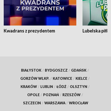
Kwadrans z prezydentem
Lubelska piłk
BIAŁYSTOK
/
BYDGOSZCZ
/
GDAŃSK
/
GORZÓW WLKP.
/
KATOWICE
/
KIELCE
/
KRAKÓW
/
LUBLIN
/
ŁÓDŹ
/
OLSZTYN
/
OPOLE
/
POZNAŃ
/
RZESZÓW
/
SZCZECIN
/
WARSZAWA
/
WROCŁAW