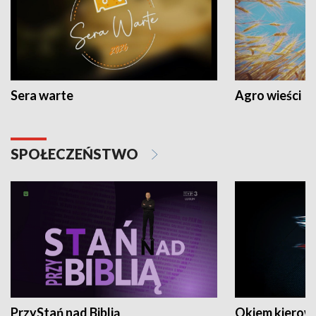
Sera warte
Agro wieści
SPOŁECZEŃSTWO
PrzyStań nad Biblią
Okiem kierow