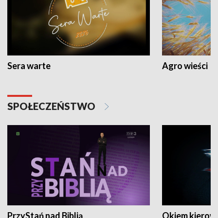
Sera warte
Agro wieści
SPOŁECZEŃSTWO
PrzyStań nad Biblią
Okiem kierow