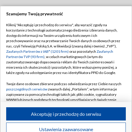
Szanujemy Twoją prywatność
Dołącz do nas:
Kliknij "Akceptuję i przechodzę do serwisu", aby wyrazić zgody na
korzystanie z technologii automatycznego śledzenia i zbierania danych,
TVP
dostęp do informacji na Twoim urządzeniu końcowym i ich
Abonament TVP
przechowywanie oraz na przetwarzanie Twoich danych osobowych przez
Regulamin TVP
nas, czyli Telewizję Polską S.A. w likwidacji (zwaną dalej również „TVP”),
Emisja w TVP
Polityka prywatności
Zaufanych Partnerów z IAB* (1201 firm)
oraz pozostałych
Zaufanych
Partnerów TVP (93 firm)
, w celach marketingowych (w tym do
Centrum informacji TVP
Moje zgody
zautomatyzowanego dopasowania reklam do Twoich zainteresowań i
mierzenia ich skuteczności) i pozostałych, które wskazujemy poniżej, a
Naziemna Telewizja Cyfrowa
Pomoc
także zgody na udostępnianie przez nas identyfikatora PPID do Google.
Sklep TVP
Biuro reklamy
Twoje dane osobowe zbierane podczas odwiedzania przez Ciebie naszych
Rada Programowa
Kontakt
poszczególnych serwisów
zwanych dalej „Portalem”, w tym informacje
zapisywane za pomocą technologii takich jak: pliki cookie, sygnalizatory
System NOS
WWW lub innych podobnych technologii umożliwiających świadczenie
dopasowanych i bezpiecznych usług, personalizację treści oraz reklam,
Informacje o nadawcy
Kanały
udostępnianie funkcji mediów społecznościowych oraz analizowanie
Akceptuję i przechodzę do serwisu
ruchu w Internecie.
Program dla prasy
©2026 Telewizja Polska S.A. w likwidacji
Biuro Reklamy
Twoje dane osobowe zbierane podczas odwiedzania przez Ciebie
Ustawienia zaawansowane