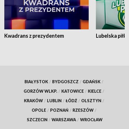
Kwadrans z prezydentem
Lubelska piłk
BIAŁYSTOK
/
BYDGOSZCZ
/
GDAŃSK
/
GORZÓW WLKP.
/
KATOWICE
/
KIELCE
/
KRAKÓW
/
LUBLIN
/
ŁÓDŹ
/
OLSZTYN
/
OPOLE
/
POZNAŃ
/
RZESZÓW
/
SZCZECIN
/
WARSZAWA
/
WROCŁAW