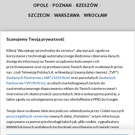
OPOLE
/
POZNAŃ
/
RZESZÓW
/
SZCZECIN
/
WARSZAWA
/
WROCŁAW
Szanujemy Twoją prywatność
Dołącz do nas:
Kliknij "Akceptuję i przechodzę do serwisu", aby wyrazić zgody na
korzystanie z technologii automatycznego śledzenia i zbierania danych,
TVP
dostęp do informacji na Twoim urządzeniu końcowym i ich
Abonament TVP
przechowywanie oraz na przetwarzanie Twoich danych osobowych przez
Regulamin TVP
nas, czyli Telewizję Polską S.A. w likwidacji (zwaną dalej również „TVP”),
Emisja w TVP
Polityka prywatności
Zaufanych Partnerów z IAB* (1201 firm)
oraz pozostałych
Zaufanych
Partnerów TVP (93 firm)
, w celach marketingowych (w tym do
Centrum informacji TVP
Moje zgody
zautomatyzowanego dopasowania reklam do Twoich zainteresowań i
mierzenia ich skuteczności) i pozostałych, które wskazujemy poniżej, a
Naziemna Telewizja Cyfrowa
Pomoc
także zgody na udostępnianie przez nas identyfikatora PPID do Google.
Sklep TVP
Biuro reklamy
Twoje dane osobowe zbierane podczas odwiedzania przez Ciebie naszych
Rada Programowa
Kontakt
poszczególnych serwisów
zwanych dalej „Portalem”, w tym informacje
zapisywane za pomocą technologii takich jak: pliki cookie, sygnalizatory
System NOS
WWW lub innych podobnych technologii umożliwiających świadczenie
dopasowanych i bezpiecznych usług, personalizację treści oraz reklam,
Informacje o nadawcy