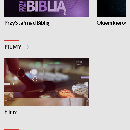
PrzyStań nad Biblią
Okiem kierow
FILMY
Filmy