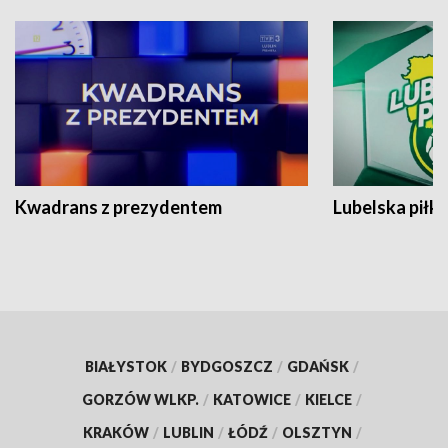
Kwadrans z prezydentem
Lubelska piłk
BIAŁYSTOK
/
BYDGOSZCZ
/
GDAŃSK
/
GORZÓW WLKP.
/
KATOWICE
/
KIELCE
/
KRAKÓW
/
LUBLIN
/
ŁÓDŹ
/
OLSZTYN
/