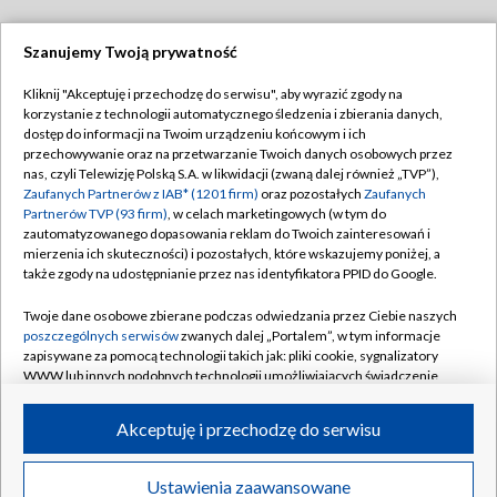
Szanujemy Twoją prywatność
Dołącz do nas:
Kliknij "Akceptuję i przechodzę do serwisu", aby wyrazić zgody na
korzystanie z technologii automatycznego śledzenia i zbierania danych,
TVP
dostęp do informacji na Twoim urządzeniu końcowym i ich
Abonament TVP
przechowywanie oraz na przetwarzanie Twoich danych osobowych przez
Regulamin TVP
nas, czyli Telewizję Polską S.A. w likwidacji (zwaną dalej również „TVP”),
Emisja w TVP
Polityka prywatności
Zaufanych Partnerów z IAB* (1201 firm)
oraz pozostałych
Zaufanych
Partnerów TVP (93 firm)
, w celach marketingowych (w tym do
Centrum informacji TVP
Moje zgody
zautomatyzowanego dopasowania reklam do Twoich zainteresowań i
mierzenia ich skuteczności) i pozostałych, które wskazujemy poniżej, a
Naziemna Telewizja Cyfrowa
Pomoc
także zgody na udostępnianie przez nas identyfikatora PPID do Google.
Sklep TVP
Biuro reklamy
Twoje dane osobowe zbierane podczas odwiedzania przez Ciebie naszych
Rada Programowa
Kontakt
poszczególnych serwisów
zwanych dalej „Portalem”, w tym informacje
zapisywane za pomocą technologii takich jak: pliki cookie, sygnalizatory
System NOS
WWW lub innych podobnych technologii umożliwiających świadczenie
dopasowanych i bezpiecznych usług, personalizację treści oraz reklam,
Informacje o nadawcy
Kanały
udostępnianie funkcji mediów społecznościowych oraz analizowanie
Akceptuję i przechodzę do serwisu
ruchu w Internecie.
Program dla prasy
©2026 Telewizja Polska S.A. w likwidacji
Biuro Reklamy
Twoje dane osobowe zbierane podczas odwiedzania przez Ciebie
Ustawienia zaawansowane