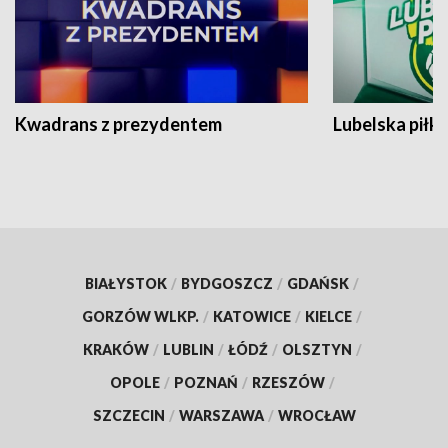
Kwadrans z prezydentem
Lubelska piłk
BIAŁYSTOK
/
BYDGOSZCZ
/
GDAŃSK
/
GORZÓW WLKP.
/
KATOWICE
/
KIELCE
/
KRAKÓW
/
LUBLIN
/
ŁÓDŹ
/
OLSZTYN
/
OPOLE
/
POZNAŃ
/
RZESZÓW
/
SZCZECIN
/
WARSZAWA
/
WROCŁAW