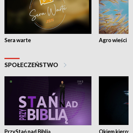
Sera warte
Agro wieści
SPOŁECZEŃSTWO
PrzyStań nad Biblią
Okiem kierow