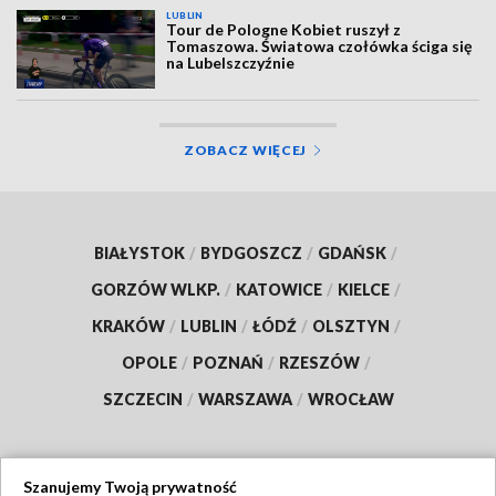
LUBLIN
Tour de Pologne Kobiet ruszył z
Tomaszowa. Światowa czołówka ściga się
na Lubelszczyźnie
ZOBACZ WIĘCEJ
BIAŁYSTOK
/
BYDGOSZCZ
/
GDAŃSK
/
GORZÓW WLKP.
/
KATOWICE
/
KIELCE
/
KRAKÓW
/
LUBLIN
/
ŁÓDŹ
/
OLSZTYN
/
OPOLE
/
POZNAŃ
/
RZESZÓW
/
SZCZECIN
/
WARSZAWA
/
WROCŁAW
Szanujemy Twoją prywatność