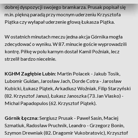
dobrej dyspozycji swojego bramkarza. Prusak popisał się
m.in. piękną paradą przy mocnym uderzeniu Krzysztofa
Piątka czy wyłapał uderzenie głową Łukasza Piątka.
W ostatnich minutach meczu jedna akcja Górnika mogła
zdecydować o wyniku. W 87. minucie goście wyprowadzili
kontrę. Piłkę w polu karnym dostał Kamil Poźniak, lecz
strzelił bardzo niecelnie.
KGHM Zagłębie Lubin:
Martin Polacek - Jakub Tosik,
Lubomir Guldan, Jarosław Jach, Dorde Cotra - Jarosław
Kubicki, Łukasz Piątek, Arkadiusz Woźniak, Filip Starzyński
(82. Krzysztof Janus), Łukasz Janoszka (73. Jan Vlasko) -
Michal Papadopulos (62. Krzysztof Piątek).
Górnik Łęczna:
Sergiusz Prusak - Paweł Sasin, Maciej
Szmatiuk, Radosław Pruchnik, Leandro - Grzegorz Bonin,
Szymon Drewniak (82. Dragomir Vukobratovic), Krzysztof