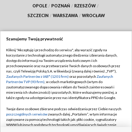
OPOLE
/
POZNAŃ
/
RZESZÓW
/
SZCZECIN
/
WARSZAWA
/
WROCŁAW
Szanujemy Twoją prywatność
Dołącz do nas:
Kliknij "Akceptuję i przechodzę do serwisu", aby wyrazić zgody na
korzystanie z technologii automatycznego śledzenia i zbierania danych,
TVP
dostęp do informacji na Twoim urządzeniu końcowym i ich
Abonament TVP
przechowywanie oraz na przetwarzanie Twoich danych osobowych przez
Regulamin TVP
nas, czyli Telewizję Polską S.A. w likwidacji (zwaną dalej również „TVP”),
Emisja w TVP
Polityka prywatności
Zaufanych Partnerów z IAB* (1201 firm)
oraz pozostałych
Zaufanych
Partnerów TVP (93 firm)
, w celach marketingowych (w tym do
Centrum informacji TVP
Moje zgody
zautomatyzowanego dopasowania reklam do Twoich zainteresowań i
mierzenia ich skuteczności) i pozostałych, które wskazujemy poniżej, a
Naziemna Telewizja Cyfrowa
Pomoc
także zgody na udostępnianie przez nas identyfikatora PPID do Google.
Sklep TVP
Biuro reklamy
Twoje dane osobowe zbierane podczas odwiedzania przez Ciebie naszych
Rada Programowa
Kontakt
poszczególnych serwisów
zwanych dalej „Portalem”, w tym informacje
zapisywane za pomocą technologii takich jak: pliki cookie, sygnalizatory
System NOS
WWW lub innych podobnych technologii umożliwiających świadczenie
dopasowanych i bezpiecznych usług, personalizację treści oraz reklam,