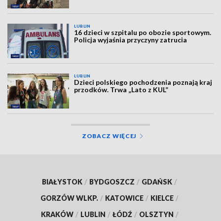
LUBLIN
16 dzieci w szpitalu po obozie sportowym.
Policja wyjaśnia przyczyny zatrucia
LUBLIN
Dzieci polskiego pochodzenia poznają kraj
przodków. Trwa „Lato z KUL”
ZOBACZ WIĘCEJ
BIAŁYSTOK
/
BYDGOSZCZ
/
GDAŃSK
/
GORZÓW WLKP.
/
KATOWICE
/
KIELCE
/
KRAKÓW
/
LUBLIN
/
ŁÓDŹ
/
OLSZTYN
/