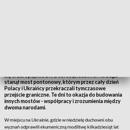
Europejskie Dni Dobrosąsiedztwa
W polskim Kryłowie i ukraińskim Kreczivie odbyły
się 8. Europejskie Dni Dobrosąsiedztwa. Na Bugu
stanął most pontonowy, którym przez cały dzień
Polacy i Ukraińcy przekraczali tymczasowe
przejście graniczne. Te dni to okazja do budowania
innych mostów - współpracy i zrozumienia między
dwoma narodami.
W miejscu na Ukrainie, gdzie w niedzielę duchowni obu
wyznań odprawili ekumeniczną modlitwę kilkadziesiąt lat