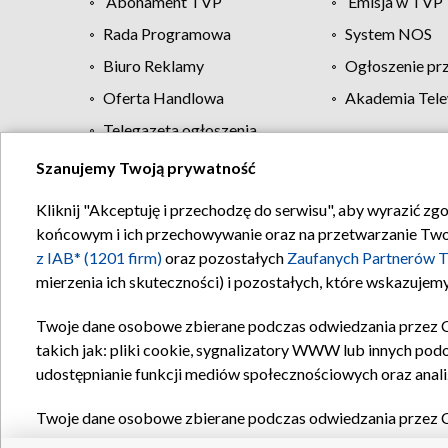
Abonament TVP
Emisja w TVP
Rada Programowa
System NOS
Biuro Reklamy
Ogłoszenie pr
Oferta Handlowa
Akademia Tele
Telegazeta ogłoszenia
Szanujemy Twoją prywatność
Regulamin TVP
Kliknij "Akceptuję i przechodzę do serwisu", aby wyrazić zg
końcowym i ich przechowywanie oraz na przetwarzanie Twoich
z IAB* (1201 firm)
oraz pozostałych
Zaufanych Partnerów T
mierzenia ich skuteczności) i pozostałych, które wskazujemy
Twoje dane osobowe zbierane podczas odwiedzania przez 
takich jak: pliki cookie, sygnalizatory WWW lub innych pod
udostępnianie funkcji mediów społecznościowych oraz anali
Twoje dane osobowe zbierane podczas odwiedzania przez 
plików cookie, informacje o Twoich wyszukiwaniach w serwi