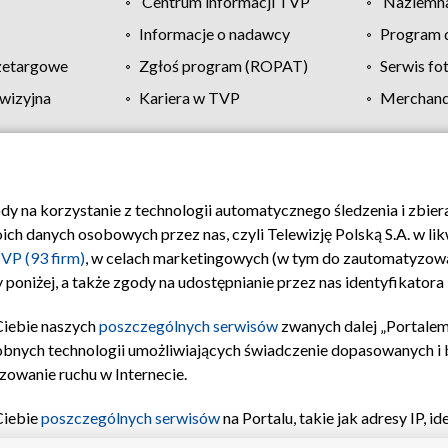
Centrum informacji TVP
Naziemna
Informacje o nadawcy
Program d
zetargowe
Zgłoś program (ROPAT)
Serwis fo
wizyjna
Kariera w TVP
Merchandi
Polityka prywatności
Moje zgody
Pomoc
Biuro re
ody na korzystanie z technologii automatycznego śledzenia i zbie
 danych osobowych przez nas, czyli Telewizję Polską S.A. w likw
VP (93 firm)
, w celach marketingowych (w tym do zautomatyzow
 poniżej, a także zgody na udostępnianie przez nas identyfikator
Ciebie naszych
poszczególnych serwisów
zwanych dalej „Portalem
obnych technologii umożliwiających świadczenie dopasowanych i be
zowanie ruchu w Internecie.
Ciebie
poszczególnych serwisów
na Portalu, takie jak adresy IP, 
sach Portalu czy historia odwiedzin będą przetwarzane przez TV