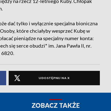
eniędzy na rzecz 12-letniego Kuby. Chłopak
h.
e dać tylko i wyłącznie specjalna bioniczna
ł. Osoby, które chciałyby wesprzeć Kubę w
łacać pieniądze na specjalny numer konta:
 się serce obudzi" im. Jana Pawła II, nr.
 6820.
UDOSTĘPNIJ NA X
ZOBACZ TAKŻE