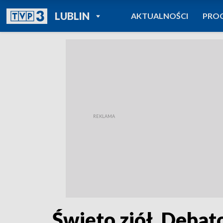
POWRÓT DO
LUBLIN
AKTUALNOŚCI
PRO
TVP REGIONY
Święto ziół. Debat