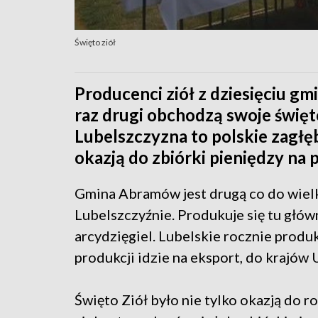
Święto ziół
Producenci ziół z dziesięciu g
raz drugi obchodzą swoje święt
Lubelszczyzna to polskie zagłęb
okazją do zbiórki pieniędzy na 
Gmina Abramów jest drugą co do wielk
Lubelszczyźnie. Produkuje się tu główn
arcydzięgiel. Lubelskie rocznie produk
produkcji idzie na eksport, do krajów U
Święto Ziół było nie tylko okazją do 