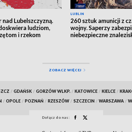
LUBLIN
 nad Lubelszczyzną.
260 sztuk amunicji z c
doskwiera ludziom,
wojny. Saperzy zabezpi
zętom i rzekom
niebezpieczne znalezis
ZOBACZ WIĘCEJ
SZCZ
/
GDAŃSK
/
GORZÓW WLKP.
/
KATOWICE
/
KIELCE
/
KRA
N
/
OPOLE
/
POZNAŃ
/
RZESZÓW
/
SZCZECIN
/
WARSZAWA
/
W
Dołącz do nas: