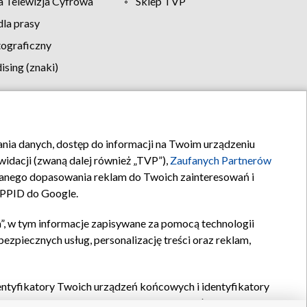
 Telewizja Cyfrowa
Sklep TVP
la prasy
tograficzny
sing (znaki)
klamy
Kontakt
rania danych, dostęp do informacji na Twoim urządzeniu
idacji (zwaną dalej również „TVP”),
Zaufanych Partnerów
anego dopasowania reklam do Twoich zainteresowań i
a PPID do Google.
”, w tym informacje zapisywane za pomocą technologii
zpiecznych usług, personalizację treści oraz reklam,
identyfikatory Twoich urządzeń końcowych i identyfikatory
P,
Zaufanych Partnerów z IAB
oraz pozostałych
Zaufanych