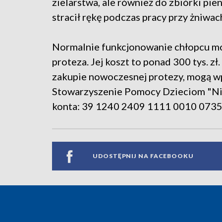
zielarstwa, ale również do zbiórki pi
stracił rękę podczas pracy przy żniwac
Normalnie funkcjonowanie chłopcu moż
proteza. Jej koszt to ponad 300 tys. z
zakupie nowoczesnej protezy, mogą wp
Stowarzyszenie Pomocy Dzieciom "Niech
konta: 39 1240 2409 1111 0010 0735
UDOSTĘPNIJ NA FACEBOOKU