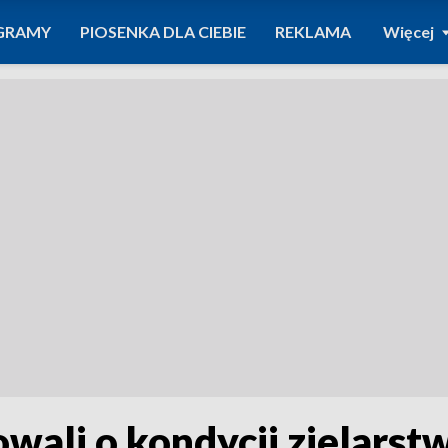
GRAMY
PIOSENKA DLA CIEBIE
REKLAMA
Więcej
owali o kondycji zielarst