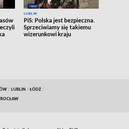
LUBLIN
zasów
PiS: Polska jest bezpieczna.
eczyli
Sprzeciwiamy się takiemu
ka
wizerunkowi kraju
KÓW
/
LUBLIN
/
ŁÓDŹ
/
ROCŁAW