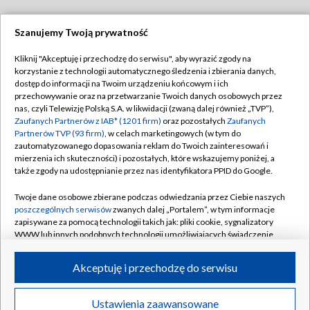
Szanujemy Twoją prywatność
Dołącz do nas:
Kliknij "Akceptuję i przechodzę do serwisu", aby wyrazić zgody na
korzystanie z technologii automatycznego śledzenia i zbierania danych,
TVP
dostęp do informacji na Twoim urządzeniu końcowym i ich
Abonament TVP
przechowywanie oraz na przetwarzanie Twoich danych osobowych przez
Regulamin TVP
nas, czyli Telewizję Polską S.A. w likwidacji (zwaną dalej również „TVP”),
Emisja w TVP
Polityka prywatności
Zaufanych Partnerów z IAB* (1201 firm)
oraz pozostałych
Zaufanych
Partnerów TVP (93 firm)
, w celach marketingowych (w tym do
Centrum informacji TVP
Moje zgody
zautomatyzowanego dopasowania reklam do Twoich zainteresowań i
mierzenia ich skuteczności) i pozostałych, które wskazujemy poniżej, a
Naziemna Telewizja Cyfrowa
Pomoc
także zgody na udostępnianie przez nas identyfikatora PPID do Google.
Sklep TVP
Biuro reklamy
Twoje dane osobowe zbierane podczas odwiedzania przez Ciebie naszych
Rada Programowa
Kontakt
poszczególnych serwisów
zwanych dalej „Portalem”, w tym informacje
zapisywane za pomocą technologii takich jak: pliki cookie, sygnalizatory
System NOS
WWW lub innych podobnych technologii umożliwiających świadczenie
dopasowanych i bezpiecznych usług, personalizację treści oraz reklam,
Informacje o nadawcy
Kanały
udostępnianie funkcji mediów społecznościowych oraz analizowanie
Akceptuję i przechodzę do serwisu
ruchu w Internecie.
Program dla prasy
©2026 Telewizja Polska S.A. w likwidacji
Biuro Reklamy
Twoje dane osobowe zbierane podczas odwiedzania przez Ciebie
Ustawienia zaawansowane