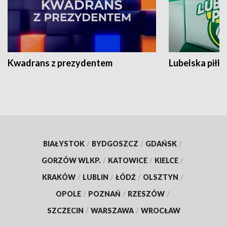
Kwadrans z prezydentem
Lubelska piłk
BIAŁYSTOK
/
BYDGOSZCZ
/
GDAŃSK
/
GORZÓW WLKP.
/
KATOWICE
/
KIELCE
/
KRAKÓW
/
LUBLIN
/
ŁÓDŹ
/
OLSZTYN
/
OPOLE
/
POZNAŃ
/
RZESZÓW
/
SZCZECIN
/
WARSZAWA
/
WROCŁAW