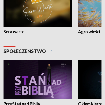
Sera warte
Agro wieści
SPOŁECZEŃSTWO
PrzyStań nad Biblią
Okiem kierow